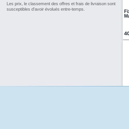
Les prix, le classement des offres et frais de livraison sont
susceptibles d’avoir évolués entre-temps.
Fi
Ma
4
Po
ty
Po
fab
mo
1
piè