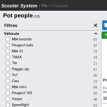
Scooter System
Pot
Pot people
Pot people
Filtres
Véhicule
7
Mbk booster
81
Peugeot ludix
47
Mbk 51
10
TMAX
18
Tkr
21
Piaggio zip
61
Ycf
36
Po
Ciao
10
Mbk nitro
88
Fru
étu
Peugeot 103
20
pri
1
Vespa
48
Speedfight
65