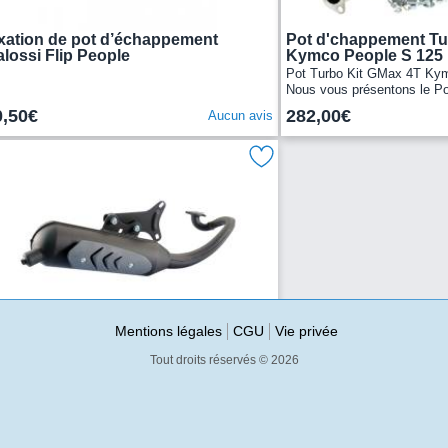
xation de pot d’échappement
Pot d'chappement Tu
lossi Flip People
Kymco People S 125
Pot Turbo Kit GMax 4T Ky
Nous vous présentons le P
Turbo Kit GMax 4T People 
0,50€
282,00€
Aucun avis
espagnol...
Mentions légales
CGU
Vie privée
t d'échappement scooter Polini
pe origine
Tout droits réservés © 2026
t Polini Original MBK Ovetto Concepteur et
ricant italien, Polini est un pionnier dans le
nde de la compétion 50cc et propose des
41,00€
Aucun avis
ces...