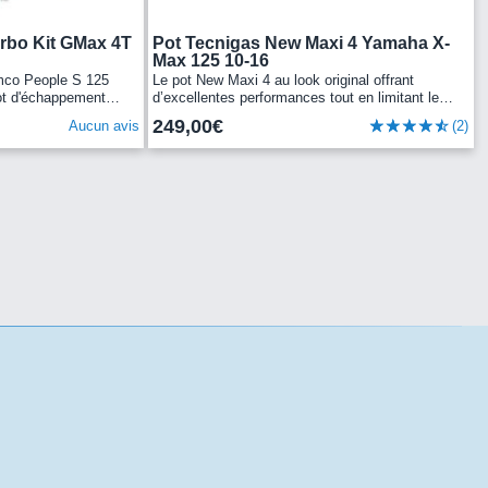
rbo Kit GMax 4T
Pot Tecnigas New Maxi 4 Yamaha X-
Max 125 10-16
mco People S 125
Le pot New Maxi 4 au look original offrant
ot d'échappement
d’excellentes performances tout en limitant le
S 125cc.La marque
bruit.
249,00€
Aucun avis
(2)