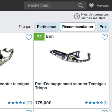
Favoris
Plus d'informations
sur ces résultats
Pertinence
Recommandation
Prix
Trier par :
72
Bon
cooter tecnigas
Pot d'échappement scooter Tecnigas
Triops
175,00€
(97)
(5)