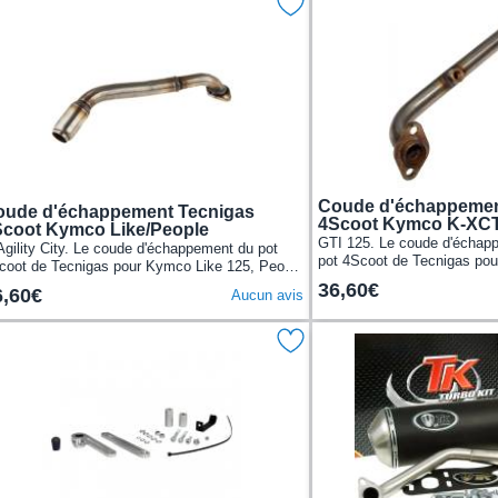
Coude d'échappemen
oude d'échappement Tecnigas
4Scoot Kymco K-XCT
coot Kymco Like/People
GTI 125. Le coude d'échap
Agility City. Le coude d'échappement du pot
pot 4Scoot de Tecnigas po
coot de Tecnigas pour Kymco Like 125, People
ou People GTI 125
u Agility City 125-150
36,60€
6,60€
Aucun avis