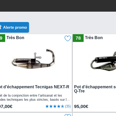
Alerte promo
9
Très Bon
78
Très Bon
t d'échappement Tecnigas NEXT-R
Pot d'échappement s
Q-Tre
it de la conjonction entre l’artisanat et les
des techniques les plus strictes, basés sur le
ncipe de cône contre cône, pour obtenir...
07,00€
95,00€
(35)