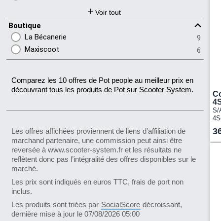
Beta rr
53
+
Voir tout
Senda
36
Boutique
Piaggio MP3
19
La Bécanerie
9
Agility
31
Maxiscoot
6
GTS
31
PCX
12
Comparez les 10 offres de Pot people au meilleur prix en
découvrant tous les produits de Pot sur Scooter System.
C
4S
S/
4S
S o
3
Les offres affichées proviennent de liens d’affiliation de
marchand partenaire, une commission peut ainsi être
reversée à www.scooter-system.fr et les résultats ne
reflètent donc pas l’intégralité des offres disponibles sur le
marché.
Les prix sont indiqués en euros TTC, frais de port non
inclus.
Les produits sont triées par
SocialScore
décroissant,
dernière mise à jour le 07/08/2026 05:00