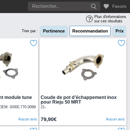
Favoris
Plus d'informations
sur ces résultats
Pertinence
Recommandation
Prix
Trier par :
t module tune
Coude de pot d'échappement inox
pour Rieju 50 MRT
OEM: 0/000.770.0099.
21-.
79,90€
Aucun avis
Aucun avis