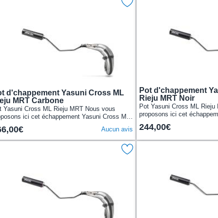
Pot d'chappement Ya
t d'chappement Yasuni Cross ML
Rieju MRT Noir
ieju MRT Carbone
Pot Yasuni Cross ML Riej
t Yasuni Cross ML Rieju MRT Nous vous
proposons ici cet échappe
oposons ici cet échappement Yasuni Cross ML
pour les Rieju MRT.Avec so
ur les Rieju MRT.Avec son corps en tôles
244,00€
66,00€
Aucun avis
d’acier...
cier...