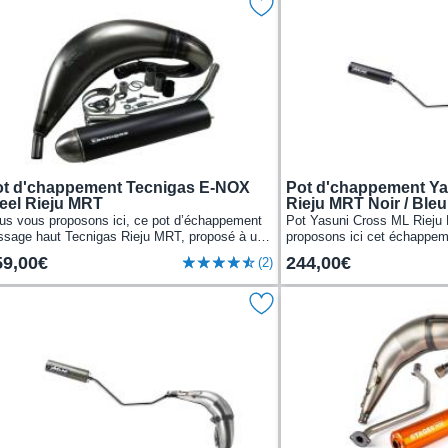
t d'chappement Tecnigas E-NOX
Pot d'chappement Ya
eel Rieju MRT
Rieju MRT Noir / Bleu
us vous proposons ici, ce pot d’échappement
Pot Yasuni Cross ML Riej
ssage haut Tecnigas Rieju MRT, proposé à un
proposons ici cet échappe
if très intéressant.Ce pot d’échappement...
pour les Rieju MRT.Avec so
59,00€
244,00€
(2)
d’acier...