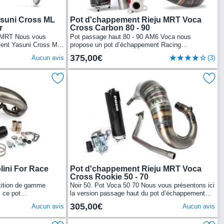
suni Cross ML
Pot d'chappement Rieju MRT Voca
r
Cross Carbon 80 - 90
u MRT Nous vous
Pot passage haut 80 - 90 AM6 Voca nous
ment Yasuni Cross ML
propose un pot d’échappement Racing
n corps en tôles
spécialement prévu pour des moteurs de équipés
375,00€
Aucun avis
(3)
de cylindres...
ini For Race
Pot d'chappement Rieju MRT Voca
Cross Rookie 50 - 70
tition de gamme
Noir 50. Pot Voca 50 70 Nous vous présentons ici
 ce pot
la version passage haut du pot d’échappement
ace Rieju MRT.Issu
Voca Rookie 50/70cc (CE) cartouche alu noir
305,00€
Aucun avis
Aucun avis
Rieju MRT, à...