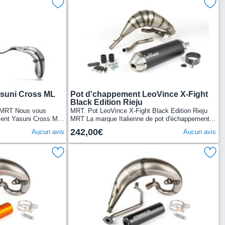
suni Cross ML
Pot d'chappement LeoVince X-Fight
Black Edition Rieju
u MRT Nous vous
MRT. Pot LeoVince X-Fight Black Edition Rieju
ment Yasuni Cross ML
MRT La marque Italienne de pot d'échappement
n corps en tôles
Leovince vous propose ici son pot d'échappement
242,00€
Aucun avis
Aucun avis
Leo Vince...