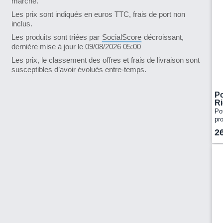
marché.
Les prix sont indiqués en euros TTC, frais de port non
inclus.
Les produits sont triées par
SocialScore
décroissant,
dernière mise à jour le 09/08/2026 05:00
Les prix, le classement des offres et frais de livraison sont
susceptibles d’avoir évolués entre-temps.
Po
R
Po
pr
po
2
d’a