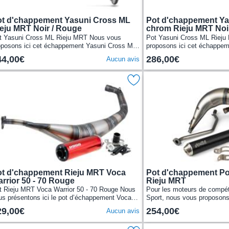
t d'chappement Yasuni Cross ML
Pot d'chappement Ya
eju MRT Noir / Rouge
chrom Rieju MRT Noi
t Yasuni Cross ML Rieju MRT Nous vous
Pot Yasuni Cross ML Riej
oposons ici cet échappement Yasuni Cross ML
proposons ici cet échappe
ur les Rieju MRT.Avec son corps en tôles
pour les Rieju MRT.Avec so
44,00€
286,00€
Aucun avis
cier...
d’acier...
t d'chappement Rieju MRT Voca
Pot d'chappement Pol
rrior 50 - 70 Rouge
Rieju MRT
t Rieju MRT Voca Warrior 50 - 70 Rouge Nous
Pour les moteurs de compé
us présentons ici le pot d’échappement Voca
Sport, nous vous proposons
rrior 50-70cc cartouche rouge pour les Rieju
d’échappement Polini For R
29,00€
254,00€
Aucun avis
T...
du département...