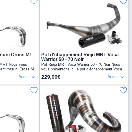
suni Cross ML
Pot d'chappement Rieju MRT Voca
Warrior 50 - 70 Noir
u MRT Nous vous
Pot Rieju MRT Voca Warrior 50 - 70 Noir Nous
ment Yasuni Cross ML
vous présentons ici le pot d’échappement Voca
n corps en tôles
Warrior 50-70cc cartouche noire pour les Rieju
229,00€
Aucun avis
Aucun avis
MRT...