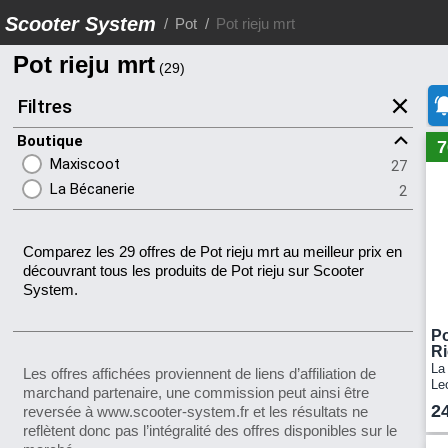
Scooter System
Pot
Pot rieju mrt
Pot rieju mrt
Filtres
Boutique
7
Maxiscoot
27
La Bécanerie
2
Comparez les 29 offres de Pot rieju mrt au meilleur prix en
découvrant tous les produits de Pot rieju sur Scooter
System.
Po
R
La
Les offres affichées proviennent de liens d’affiliation de
Le
marchand partenaire, une commission peut ainsi être
Le
2
reversée à www.scooter-system.fr et les résultats ne
201
reflètent donc pas l’intégralité des offres disponibles sur le