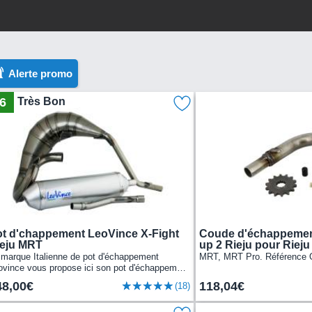
Alerte promo
6
Très Bon
t d'chappement LeoVince X-Fight
Coude d'échappemen
ieju MRT
up 2 Rieju pour Rieju
 marque Italienne de pot d'échappement
MRT, MRT Pro. Référence 
ovince vous propose ici son pot d'échappement
o Vince "X-Fight" Rieju MRT Pro / SM 09 à
48,00€
118,04€
(18)
1 pour...