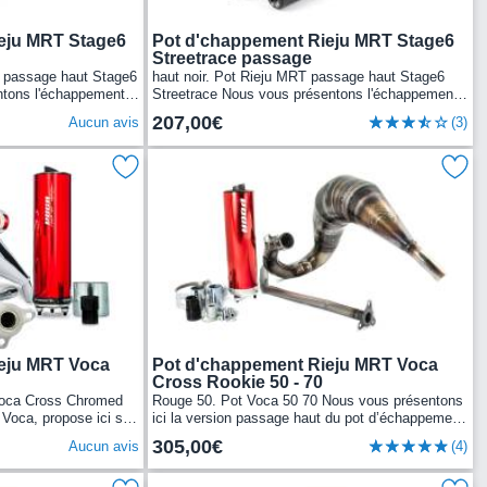
eju MRT Stage6
Pot d'chappement Rieju MRT Stage6
Streetrace passage
T passage haut Stage6
haut noir. Pot Rieju MRT passage haut Stage6
ntons l'échappement
Streetrace Nous vous présentons l'échappement
haut Rieju MRT pour
Stage6 Streetrace passage haut Rieju MRT pour
207,00€
Aucun avis
(3)
Moto 50cc 2 temps,...
eju MRT Voca
Pot d'chappement Rieju MRT Voca
Cross Rookie 50 - 70
Voca Cross Chromed
Rouge 50. Pot Voca 50 70 Nous vous présentons
 Voca, propose ici son
ici la version passage haut du pot d’échappement
hromed 50/70cc (CE),
Voca Rookie 50/70cc (CE) cartouche alu rouge
305,00€
Aucun avis
(4)
Rieju MRT, à...