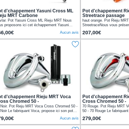
t d'chappement Yasuni Cross ML
Pot d'chappement Ri
ieju MRT Carbone
Streetrace passage
vlar. Pot Yasuni Cross ML Rieju MRT Nous
haut orange. Pot Rieju MR
us proposons ici cet échappement Yasuni
StreetraceNous vous prése
oss ML pour les Rieju MRT.Avec son corps en
Stage6 Streetrace passage 
66,00€
207,00€
Aucun avis
es d’acier...
Moto 50cc 2 temps,...
t d'chappement Rieju MRT Voca
Pot d'chappement Ri
oss Chromed 50 -
Cross Chromed 50 -
 Noir. Pot Rieju MRT Voca Cross Chromed 50 -
70 Rouge. Pot Rieju MRT 
Noir Le fabriquant Voca, propose ici son pot
50 - 70 Rouge Le fabriquant
échappement Cross Chromed 50/70cc (CE),
pot d’échappement Cross C
79,00€
279,00€
Aucun avis
touche alu...
cartouche alu...