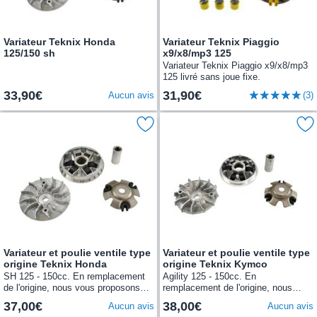
Variateur Teknix Honda
Variateur Teknix Piaggio
125/150 sh
x9/x8/mp3 125
Variateur Teknix Piaggio x9/x8/mp3
125 livré sans joue fixe.
33,90€
31,90€
Aucun avis
(3)
Variateur et poulie ventile type
Variateur et poulie ventile type
origine Teknix Honda
origine Teknix Kymco
SH 125 - 150cc. En remplacement
Agility 125 - 150cc. En
de l'origine, nous vous proposons
remplacement de l'origine, nous
cet ensemble variateur et poulie
vous proposons cet ensemble
37,00€
38,00€
Aucun avis
Aucun avis
ventilée type origine Teknix pour
variateur et poulie ventilée type