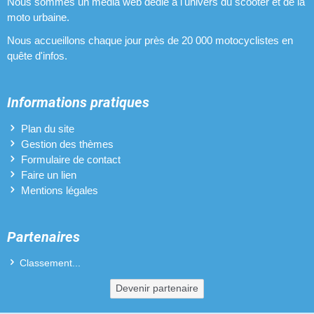
Nous sommes un média web dédié à l'univers du scooter et de la
Bougies NGK
moto urbaine.
12 pièces
Nous accueillons chaque jour près de 20 000 motocyclistes en
quête d'infos.
Passages de roues MTKT
12 pièces
Informations pratiques
Passages de roues BCD Design
Plan du site
12 pièces
Gestion des thèmes
Formulaire de contact
Faire un lien
Optiques halogènes TNT
Mentions légales
11 pièces
Cylindres 70 cm3 Stage6
Partenaires
11 pièces
Classement...
Pots d'échappement Conti
Devenir partenaire
11 pièces