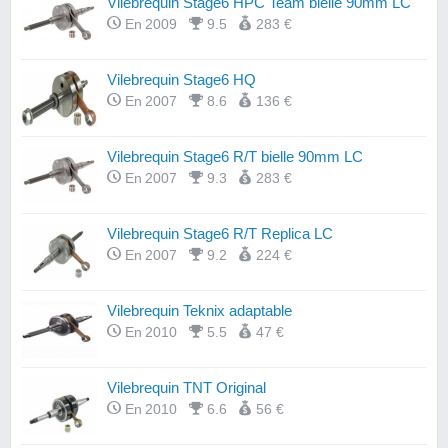
Vilebrequin Stage6 HPC Team bielle 90mm LC
En 2009
9.5
283 €
Vilebrequin Stage6 HQ
En 2007
8.6
136 €
Vilebrequin Stage6 R/T bielle 90mm LC
En 2007
9.3
283 €
Vilebrequin Stage6 R/T Replica LC
En 2007
9.2
224 €
Vilebrequin Teknix adaptable
En 2010
5.5
47 €
Vilebrequin TNT Original
En 2010
6.6
56 €