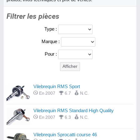
Filtrer les pièces
Type :
Marque :
Pour :
Vilebrequin RMS Sport
En 2007
6.7
N.C.
Vilebrequin RMS Standard High Quality
En 2007
6.3
N.C.
Vilebrequin Sprocatti course 46