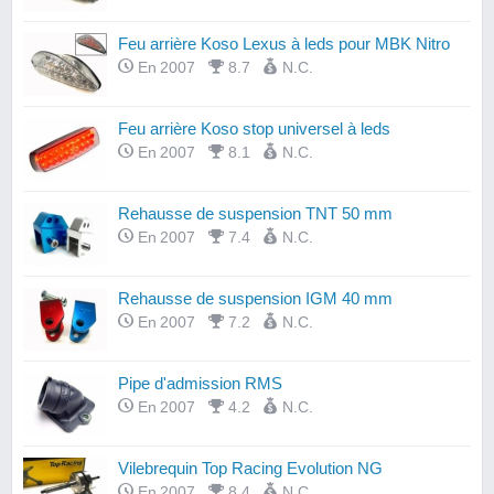
Feu arrière Koso Lexus à leds pour MBK Nitro
En 2007
8.7
N.C.
Feu arrière Koso stop universel à leds
En 2007
8.1
N.C.
Rehausse de suspension TNT 50 mm
En 2007
7.4
N.C.
Rehausse de suspension IGM 40 mm
En 2007
7.2
N.C.
Pipe d'admission RMS
En 2007
4.2
N.C.
Vilebrequin Top Racing Evolution NG
En 2007
8.4
N.C.