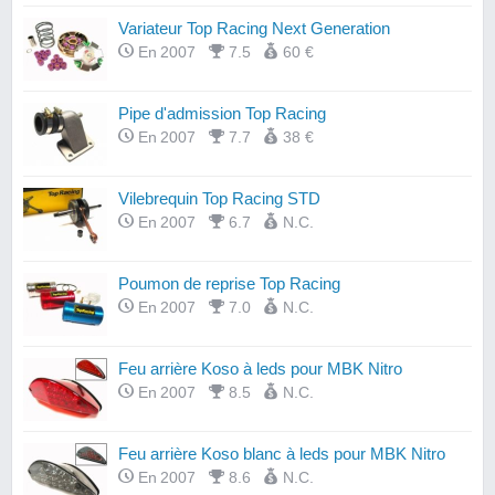
Variateur Top Racing Next Generation
En 2007
7.5
60 €
Pipe d'admission Top Racing
En 2007
7.7
38 €
Vilebrequin Top Racing STD
En 2007
6.7
N.C.
Poumon de reprise Top Racing
En 2007
7.0
N.C.
Feu arrière Koso à leds pour MBK Nitro
En 2007
8.5
N.C.
Feu arrière Koso blanc à leds pour MBK Nitro
En 2007
8.6
N.C.