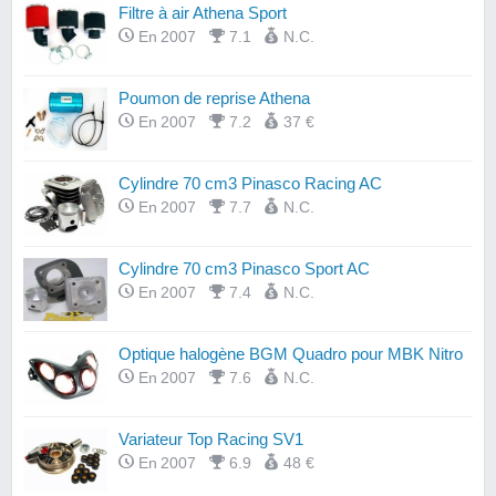
Filtre à air Athena Sport
En 2007
7.1
N.C.
Poumon de reprise Athena
En 2007
7.2
37 €
Cylindre 70 cm3 Pinasco Racing AC
En 2007
7.7
N.C.
Cylindre 70 cm3 Pinasco Sport AC
En 2007
7.4
N.C.
Optique halogène BGM Quadro pour MBK Nitro
En 2007
7.6
N.C.
Variateur Top Racing SV1
En 2007
6.9
48 €