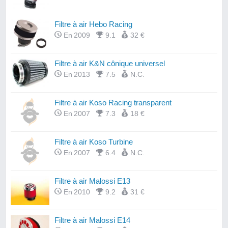
Filtre à air Hebo Racing
En 2009
9.1
32 €
Filtre à air K&N cônique universel
En 2013
7.5
N.C.
Filtre à air Koso Racing transparent
En 2007
7.3
18 €
Filtre à air Koso Turbine
En 2007
6.4
N.C.
Filtre à air Malossi E13
En 2010
9.2
31 €
Filtre à air Malossi E14