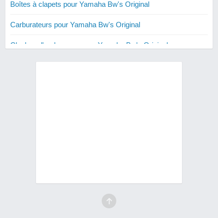
Boîtes à clapets pour Yamaha Bw's Original
Carburateurs pour Yamaha Bw's Original
Cloches d'embrayage pour Yamaha Bw's Original
Courroies renforcées pour Yamaha Bw's Original
Cylindres 50 cm3 pour Yamaha Bw's Original
Cylindres 70 cm3 pour Yamaha Bw's Original
Cylindres 80 cm3 pour Yamaha Bw's Original
Disques de freins pour Yamaha Bw's Original
Embrayages pour Yamaha Bw's Original
Filtres à air pour Yamaha Bw's Original
Guidons pour Yamaha Bw's Original