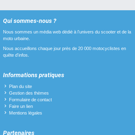
Kicks pour Yamaha Bw's Original
Optiques halogènes pour Yamaha Bw's Original
Qui sommes-nous ?
Nous sommes un média web dédié à l'univers du scooter et de la
Pipes d'admission pour Yamaha Bw's Original
moto urbaine.
Pneus pour Yamaha Bw's Original
Nous accueillons chaque jour près de 20 000 motocyclistes en
quête d'infos.
Pots d'échappement pour Yamaha Bw's Original
Revêtements de poignées pour Yamaha Bw's Original
Informations pratiques
Variateurs pour Yamaha Bw's Original
Plan du site
Gestion des thèmes
Vilebrequins pour Yamaha Bw's Original
Formulaire de contact
Faire un lien
Mentions légales
Partenaires