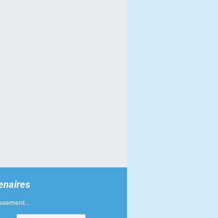
enaires
ssement...