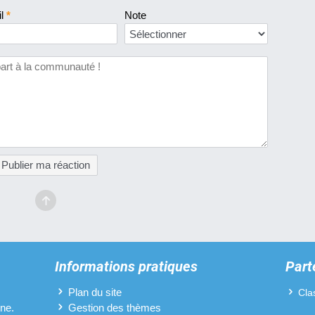
il
*
Note
Publier ma réaction
Informations pratiques
Part
Plan du site
Cla
ine.
Gestion des thèmes