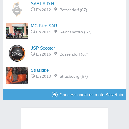
SARL A.D.H.
En 2012
Betschdorf (67)
MC Bike SARL
En 2014
Reichshoffen (67)
JSP Scooter
En 2016
Bossendorf (67)
Strasbike
En 2013
Strasbourg (67)
Concessionnaires moto Bas-Rhin