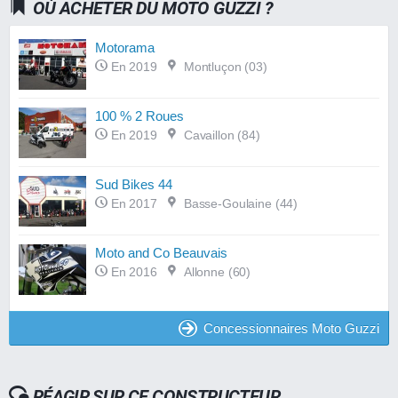
OÙ ACHETER DU MOTO GUZZI ?
Motorama
En 2019
Montluçon (03)
100 % 2 Roues
En 2019
Cavaillon (84)
Sud Bikes 44
En 2017
Basse-Goulaine (44)
Moto and Co Beauvais
En 2016
Allonne (60)
Concessionnaires Moto Guzzi
RÉAGIR SUR CE CONSTRUCTEUR