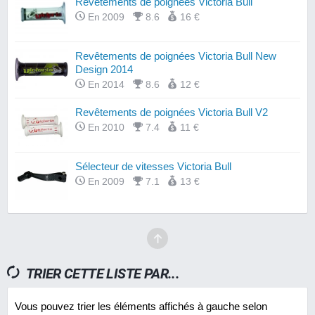
Revêtements de poignées Victoria Bull
En 2009
8.6
16 €
Revêtements de poignées Victoria Bull New
Design 2014
En 2014
8.6
12 €
Revêtements de poignées Victoria Bull V2
En 2010
7.4
11 €
Sélecteur de vitesses Victoria Bull
En 2009
7.1
13 €
TRIER CETTE LISTE PAR...
Vous pouvez trier les éléments affichés à gauche selon