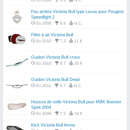
En 2008
8.6
N.C.
Feu arrière Victoria Bull type Lexus pour Peugeot
Speedfight 2
En 2008
8.6
N.C.
Filtre à air Victoria Bull
En 2010
7.2
11 €
Guidon Victoria Bull cross
En 2010
8.7
20 €
Guidon Victoria Bull Dead
En 2011
8.7
N.C.
Housse de selle Victoria Bull pour MBK Booster
Spirit 2004
En 2008
7.5
18 €
Kick Victoria Bull Arrow