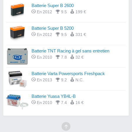
Batterie Super B 2600
En 2012
9.5
199 €
Batterie Super B 5200
En 2012
9.5
331 €
Batterie TNT Racing à gel sans entretien
En 2010
7.8
32 €
Batterie Varta Powersports Freshpack
En 2013
9.2
N.C.
Batterie Yuasa YB4L-B
En 2010
7.4
16 €