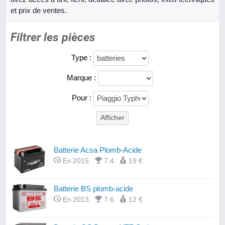
et prix de ventes.
Filtrer les pièces
Type :
Marque :
Pour :
Batterie Acsa Plomb-Acide
En 2015
7.4
19 €
Batterie BS plomb-acide
En 2013
7.6
12 €