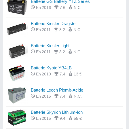
Batterie GS Battery YTZ Series
En 2016
7.6
N.C.
Batterie Kiesler Dragster
En 2011
8.2
N.C.
Batterie Kiesler Light
En 2011
8.2
N.C.
Batterie Kyoto YB4LB
En 2010
7.4
13 €
Batterie Leoch Plomb-Acide
En 2015
7.4
N.C.
Batterie Skyrich Lithium-Ion
En 2015
9.4
55 €