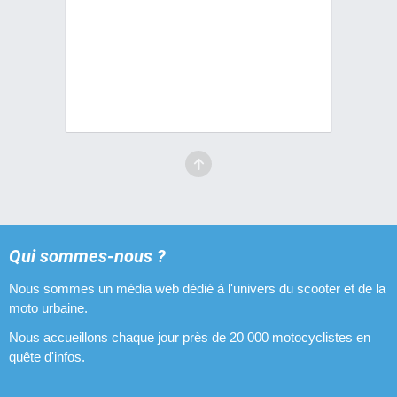
Disques de freins pour Piaggio Typhoon
Embrayages pour Piaggio Typhoon
Filtres à air pour Piaggio Typhoon
Guidons pour Piaggio Typhoon
Kicks pour Piaggio Typhoon
Optiques halogènes pour Piaggio Typhoon
Pipes d'admission pour Piaggio Typhoon
Qui sommes-nous ?
Nous sommes un média web dédié à l'univers du scooter et de la
Pneus pour Piaggio Typhoon
moto urbaine.
Pots d'échappement pour Piaggio Typhoon
Nous accueillons chaque jour près de 20 000 motocyclistes en
quête d'infos.
Revêtements de poignées pour Piaggio Typhoon