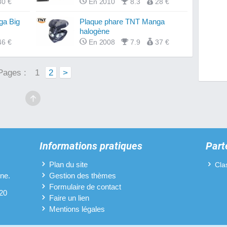
30 €
En 2010
8.3
28 €
ga Big
Plaque phare TNT Manga
halogène
46 €
En 2008
7.9
37 €
Pages :
1
2
>
Informations pratiques
Part
Plan du site
Cla
ine.
Gestion des thèmes
Formulaire de contact
 20
Faire un lien
Mentions légales