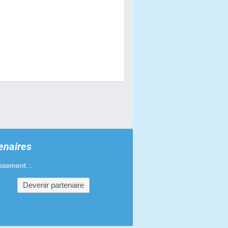
Plaques phares BCD Design
1 pièces
Plaques phares Victoria Bull
1 pièces
Plaques phares Replay
1 pièces
Plaques phares Acerbis
enaires
1 pièces
ssement...
Devenir partenaire