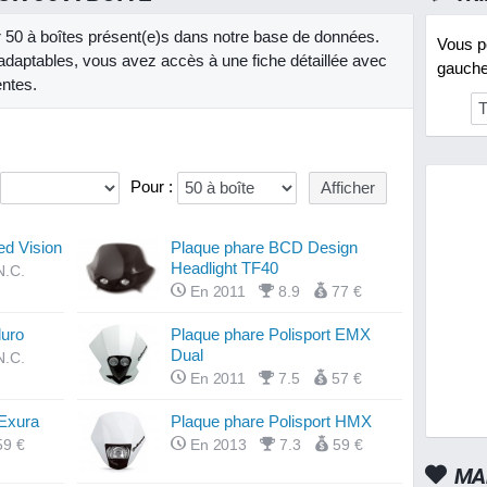
ur 50 à boîtes présent(e)s dans notre base de données.
Vous po
daptables, vous avez accès à une fiche détaillée avec
gauche 
entes.
Pour :
ed Vision
Plaque phare BCD Design
Headlight TF40
N.C.
En 2011
8.9
77 €
uro
Plaque phare Polisport EMX
Dual
N.C.
En 2011
7.5
57 €
 Exura
Plaque phare Polisport HMX
59 €
En 2013
7.3
59 €
MA