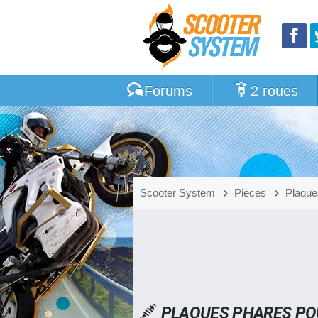
Forums
2 roues
Scooter System
Pièces
Plaque
PLAQUES PHARES POU