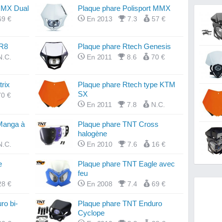
 IMX Dual
Plaque phare Polisport MMX
69 €
En 2013
7.3
57 €
RR8
Plaque phare Rtech Genesis
N.C.
En 2011
8.6
70 €
rix
Plaque phare Rtech type KTM
SX
70 €
En 2011
7.8
N.C.
Manga à
Plaque phare TNT Cross
halogène
N.C.
En 2010
7.6
16 €
e
Plaque phare TNT Eagle avec
feu
28 €
En 2008
7.4
69 €
ro bi-
Plaque phare TNT Enduro
Cyclope