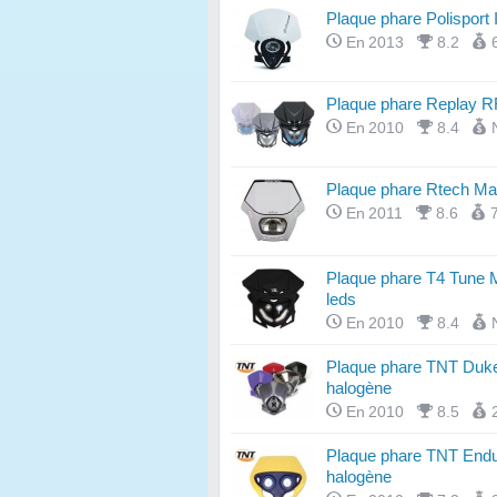
Plaque phare Polisport
En 2013
8.2
Plaque phare Replay 
En 2010
8.4
Plaque phare Rtech Mat
En 2011
8.6
Plaque phare T4 Tune 
leds
En 2010
8.4
Plaque phare TNT Duk
halogène
En 2010
8.5
Plaque phare TNT Endu
halogène