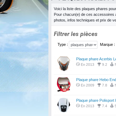
Voici la liste des plaques phares po
Pour chacun(e) de ces accessoires a
photos, infos techniques et prix de v
Filtrer les pièces
Type :
Marque :
Plaque phare Acerbis L
En 2013
9.2
Plaque phare Hebo End
En 2009
7.8
Plaque phare Polisport
En 2013
7.4