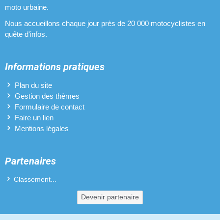
moto urbaine.
Pots d'échappement pour MBK Nitro Naked
Nous accueillons chaque jour près de 20 000 motocyclistes en
quête d'infos.
Revêtements de poignées pour MBK Nitro Naked
Variateurs pour MBK Nitro Naked
Informations pratiques
Vilebrequins pour MBK Nitro Naked
Plan du site
Gestion des thèmes
Formulaire de contact
Faire un lien
Mentions légales
Partenaires
Classement...
Devenir partenaire