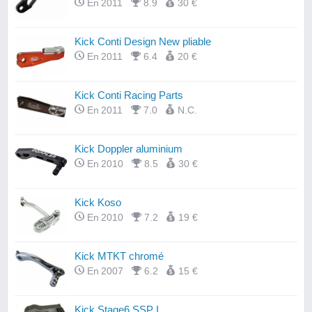
En 2011
8.9
30 €
Kick Conti Design New pliable
En 2011
6.4
20 €
Kick Conti Racing Parts
En 2011
7.0
N.C.
Kick Doppler aluminium
En 2010
8.5
30 €
Kick Koso
En 2010
7.2
19 €
Kick MTKT chromé
En 2007
6.2
15 €
Kick Stage6 SSP I