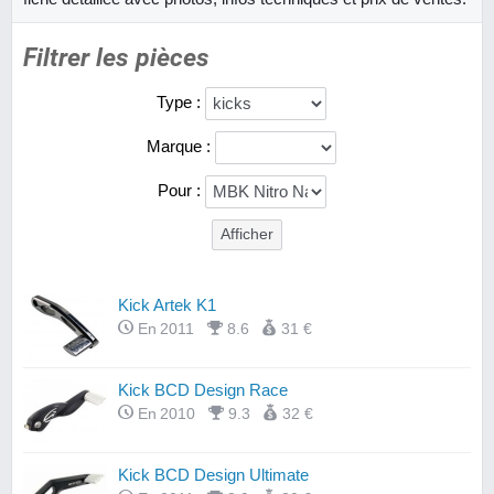
Filtrer les pièces
Type :
Marque :
Pour :
Kick Artek K1
En 2011
8.6
31 €
Kick BCD Design Race
En 2010
9.3
32 €
Kick BCD Design Ultimate