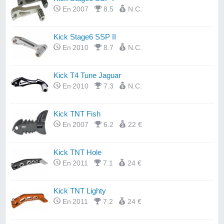
En 2007
8.5
N.C.
Kick Stage6 SSP II
En 2010
8.7
N.C.
Kick T4 Tune Jaguar
En 2010
7.3
N.C.
Kick TNT Fish
En 2007
6.2
22 €
Kick TNT Hole
En 2011
7.1
24 €
Kick TNT Lighty
En 2011
7.2
24 €