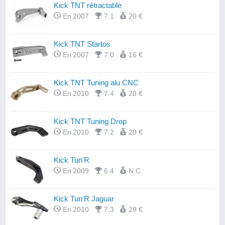
Kick TNT rétractable
En 2007
7.1
20 €
Kick TNT Startos
En 2007
7.0
16 €
Kick TNT Tuning alu CNC
En 2010
7.4
28 €
Kick TNT Tuning Drop
En 2010
7.2
20 €
Kick Tun'R
En 2009
6.4
N.C.
Kick Tun'R Jaguar
En 2010
7.3
29 €