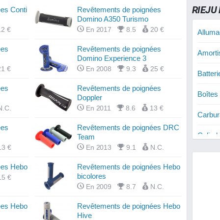
RIEJU 
es Conti
Revêtements de poignées
Domino A350 Turismo
12 €
En 2017
8.5
20 €
Alluma
ées
Revêtements de poignées
Amorti
Domino Experience 3
21 €
En 2008
9.3
25 €
Batter
ées
Revêtements de poignées
Boîtes
Doppler
N.C.
En 2011
8.6
13 €
Carbur
ées
Revêtements de poignées DRC
Cylind
Team
13 €
En 2013
9.1
N.C.
Cylind
ées Hebo
Revêtements de poignées Hebo
bicolores
Cylind
15 €
En 2009
8.7
N.C.
Disque
ées Hebo
Revêtements de poignées Hebo
Hive
Disque