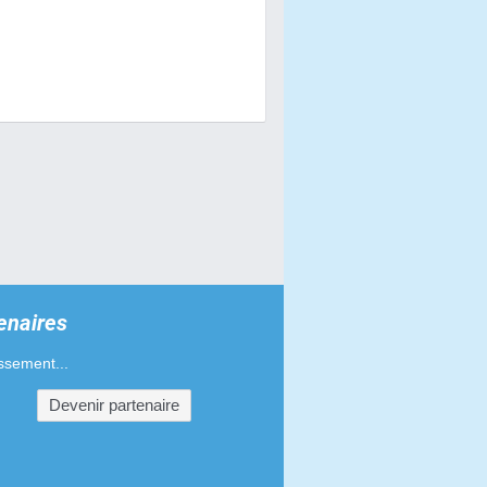
 à air pour Rieju RS2 50
es pour Rieju RS2 50
s pour Rieju RS2 50
haînes pour Rieju RS2 50
s de guidons pour Rieju RS2 50
d'admission pour Rieju RS2 50
s phares pour Rieju RS2 50
enaires
pour Rieju RS2 50
ssement...
Devenir partenaire
'échappement pour Rieju RS2 50
es-mains pour Rieju RS2 50