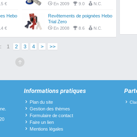
15 €
En 2009
9.0
N.C.
Filtres
ées Hebo
Revêtements de poignées Hebo
Trial Zero
Fourch
14 €
En 2008
8.6
N.C.
Guidon
 :
1
2
3
4
>
>>
Kits c
Mousse
Pipes 
Plaque
Informations pratiques
Part
Pneus 
Plan du site
Cla
ine.
Gestion des thèmes
Pots d
Formulaire de contact
 20
Faire un lien
Protèg
Mentions légales