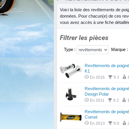
Voici la liste des revêtements de po
données. Pour chacun(e) de ces revê
vous avez accès à une fiche détaillé
Filtrer les pièces
Type :
Marque :
Revêtements de poigné
K1
En 2016
9.2
Revêtements de poign
Design Polar
En 2011
9.2
Revêtements de poigné
Comet
En 2013
9.0