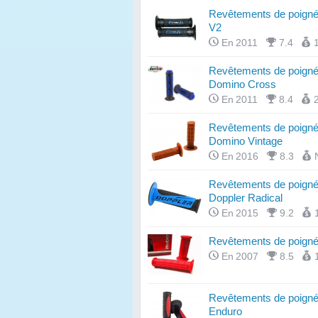
Revêtements de poigné
V2
En 2011
7.4
Revêtements de poign
Domino Cross
En 2011
8.4
Revêtements de poign
Domino Vintage
En 2016
8.3
Revêtements de poign
Doppler Radical
En 2015
9.2
Revêtements de poign
En 2007
8.5
Revêtements de poign
Enduro