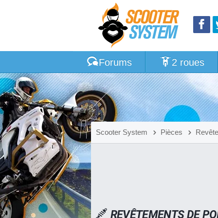
Forums
2 roues
Scooter System
Pièces
Revête
REVÊTEMENTS DE POI