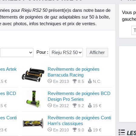
ignées pour
Rieju RS2 50
présent(e)s dans notre base de
Vous po
tements de poignées de gaz adaptables sur 50 à boîte,
gauche 
e avec photos, infos techniques et prix de ventes.
Pour :
es Artek
Revêtements de poignées
Barracuda Racing
15 €
En 2013
8.5
N.C.
ées BCD
Revêtements de poignées BCD
Design Pro Series
15 €
En 2012
9.2
15 €
es Conti
Revêtements de poignées Conti
Harri's classiques
23 €
En 2010
9.0
19 €
LE