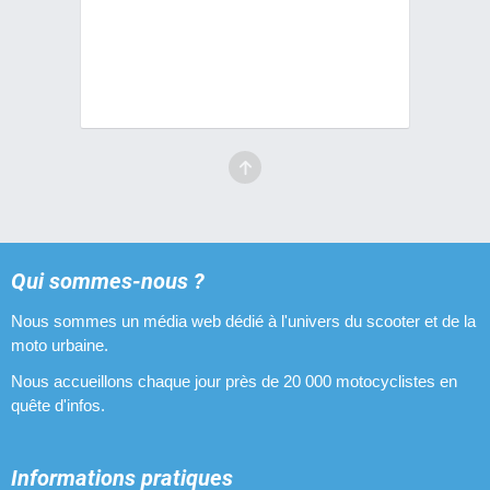
Amortisseurs Conti
4 pièces
Amortisseurs Stage6
3 pièces
Amortisseurs IMCA
3 pièces
Amortisseurs Païoli
Qui sommes-nous ?
3 pièces
Nous sommes un média web dédié à l'univers du scooter et de la
Amortisseurs Doppler
moto urbaine.
3 pièces
Nous accueillons chaque jour près de 20 000 motocyclistes en
quête d'infos.
Informations pratiques