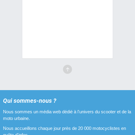
Pots d'échappement Giannelli
16 pièces
Pots d'échappement Turbo Kit
13 pièces
Pots d'échappement Conti
11 pièces
Pots d'échappement Ninja
10 pièces
Pots d'échappement Bidalot
Qui sommes-nous ?
10 pièces
Nous sommes un média web dédié à l'univers du scooter et de la
Pots d'échappement Romano
moto urbaine.
10 pièces
Nous accueillons chaque jour près de 20 000 motocyclistes en
quête d'infos.