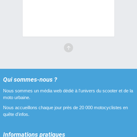
Pots d'échappement Conti
11 pièces
Pots d'échappement Ninja
10 pièces
Pots d'échappement Bidalot
10 pièces
Pots d'échappement Romano
Qui sommes-nous ?
10 pièces
Nous sommes un média web dédié à l'univers du scooter et de la
Pots d'échappement Arrow
moto urbaine.
9 pièces
Nous accueillons chaque jour près de 20 000 motocyclistes en
quête d'infos.
Informations pratiques