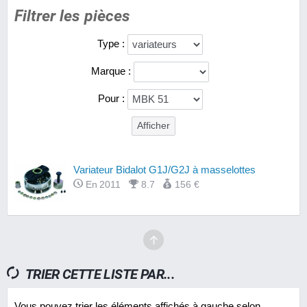
Filtrer les pièces
Type :
Marque :
Pour :
Variateur Bidalot G1J/G2J à masselottes
En 2011
8.7
156 €
TRIER CETTE LISTE PAR...
Vous pouvez trier les éléments affichés à gauche selon