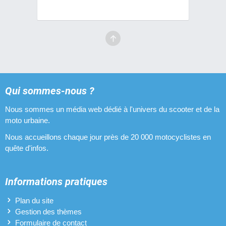
Embouts de guidon pour MBK 51
Filtres à air pour MBK 51
Fourches pour MBK 51
Guidons pour MBK 51
Leviers de freins pour MBK 51
Qui sommes-nous ?
Nous sommes un média web dédié à l'univers du scooter et de la
Pipes d'admission pour MBK 51
moto urbaine.
Pneus pour MBK 51
Nous accueillons chaque jour près de 20 000 motocyclistes en
quête d'infos.
Pots d'échappement pour MBK 51
Poulies pour MBK 51
Informations pratiques
Revêtements de poignées pour MBK 51
Plan du site
Gestion des thèmes
Selles pour MBK 51
Formulaire de contact