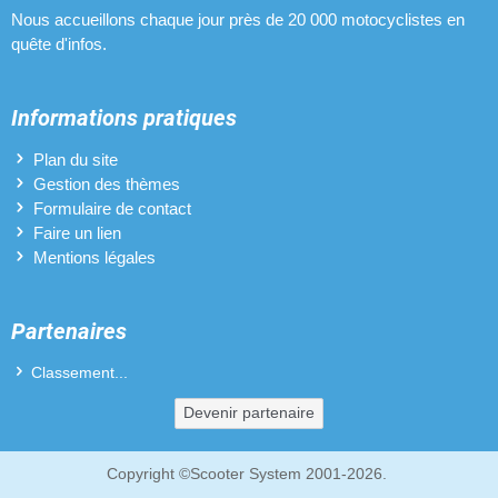
Pots d'échappement pour Beta Ark RR
Nous accueillons chaque jour près de 20 000 motocyclistes en
quête d'infos.
Revêtements de poignées pour Beta Ark RR
Variateurs pour Beta Ark RR
Informations pratiques
Vilebrequins pour Beta Ark RR
Plan du site
Gestion des thèmes
Formulaire de contact
Faire un lien
Mentions légales
Partenaires
Classement...
Devenir partenaire
Copyright ©Scooter System 2001-2026.