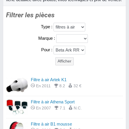
Filtrer les pièces
Type :
Marque :
Pour :
Filtre à air Artek K1
En 2011
8.2
32 €
Filtre à air Athena Sport
En 2007
7.1
N.C.
Filtre à air B1 mousse