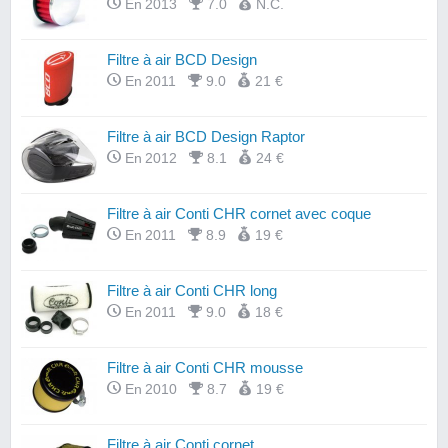
En 2013
7.0
N.C.
Filtre à air BCD Design
En 2011
9.0
21 €
Filtre à air BCD Design Raptor
En 2012
8.1
24 €
Filtre à air Conti CHR cornet avec coque
En 2011
8.9
19 €
Filtre à air Conti CHR long
En 2011
9.0
18 €
Filtre à air Conti CHR mousse
En 2010
8.7
19 €
Filtre à air Conti cornet