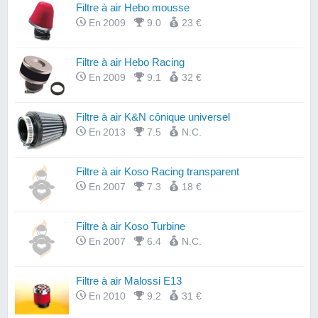
Filtre à air Hebo mousse
En 2009
9.0
23 €
Filtre à air Hebo Racing
En 2009
9.1
32 €
Filtre à air K&N cônique universel
En 2013
7.5
N.C.
Filtre à air Koso Racing transparent
En 2007
7.3
18 €
Filtre à air Koso Turbine
En 2007
6.4
N.C.
Filtre à air Malossi E13
En 2010
9.2
31 €