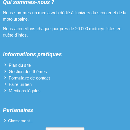
Pipes d'admission pour Malaguti F15 Firefox
Qui sommes-nous ?
Nous sommes un média web dédié à l'univers du scooter et de la
Pneus pour Malaguti F15 Firefox
moto urbaine.
Pots d'échappement pour Malaguti F15 Firefox
Nous accueillons chaque jour près de 20 000 motocyclistes en
quête d'infos.
Revêtements de poignées pour Malaguti F15 Firefox
Variateurs pour Malaguti F15 Firefox
Informations pratiques
Vilebrequins pour Malaguti F15 Firefox
Plan du site
Gestion des thèmes
Formulaire de contact
Faire un lien
Mentions légales
Partenaires
Classement...