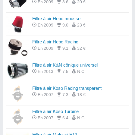
En 2009
8.6
20 €
Filtre à air Hebo mousse
En 2009
9.0
23 €
Filtre à air Hebo Racing
En 2009
9.1
32 €
Filtre à air K&N cônique universel
En 2013
7.5
N.C.
Filtre à air Koso Racing transparent
En 2007
7.3
18 €
Filtre à air Koso Turbine
En 2007
6.4
N.C.
Filtre à air Malossi E13