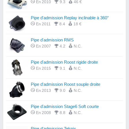
En 2010
9.3
46 €
Pipe d'admission Replay inclinable à 360°
En 2011
8.4
18 €
Pipe d'admission RMS
En 2007
4.2
N.C.
Pipe d'admission Roost rigide droite
En 2015
9.1
N.C.
Pipe d'admission Roost souple droite
En 2013
9.0
N.C.
Pipe d'admission Stage6 Soft courte
En 2008
8.8
N.C.
Pipe d'admission Teknix