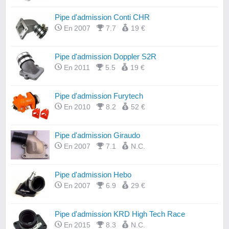
Pipe d'admission Conti CHR
En 2007
7.7
19 €
Pipe d'admission Doppler S2R
En 2011
5.5
19 €
Pipe d'admission Furytech
En 2010
8.2
52 €
Pipe d'admission Giraudo
En 2007
7.1
N.C.
Pipe d'admission Hebo
En 2007
6.9
29 €
Pipe d'admission KRD High Tech Race
En 2015
8.3
N.C.