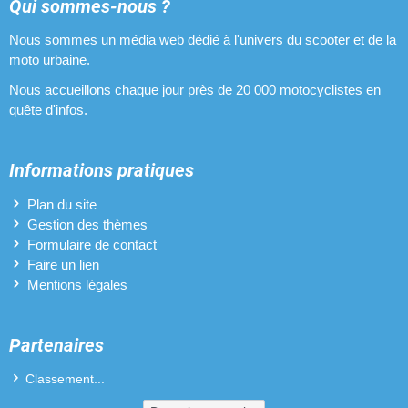
Optiques halogènes pour Peugeot Speedfight 3 RS AC
Qui sommes-nous ?
Nous sommes un média web dédié à l'univers du scooter et de la
Pneus pour Peugeot Speedfight 3 RS AC
moto urbaine.
Pots d'échappement pour Peugeot Speedfight 3 RS AC
Nous accueillons chaque jour près de 20 000 motocyclistes en
quête d'infos.
Revêtements de poignées pour Peugeot Speedfight 3 RS AC
Variateurs pour Peugeot Speedfight 3 RS AC
Informations pratiques
Vilebrequins pour Peugeot Speedfight 3 RS AC
Plan du site
Gestion des thèmes
Formulaire de contact
Faire un lien
Mentions légales
Partenaires
Classement...