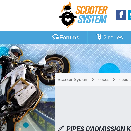
Forums
2 roues
Scooter System
Pièces
Pipes 
PIPES D'ADMISSION 