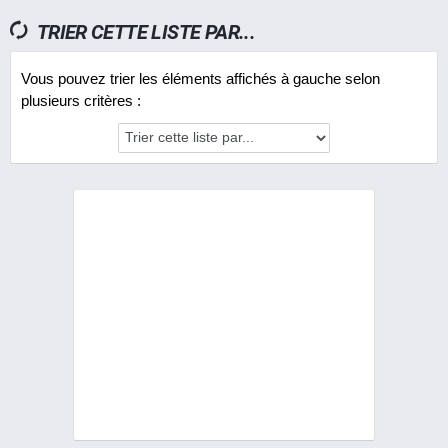
TRIER CETTE LISTE PAR...
Vous pouvez trier les éléments affichés à gauche selon
plusieurs critères :