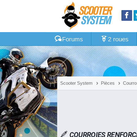
Forums
2 roues
Scooter System
Pièces
Courro
COURROIES RENFORC