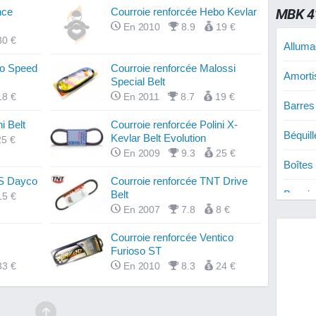
MBK 4
nce
Courroie renforcée Hebo Kevlar
En 2010
8.9
19 €
30 €
Alluma
bo Speed
Courroie renforcée Malossi
Amorti
Special Belt
18 €
En 2011
8.7
19 €
Barres
i Belt
Courroie renforcée Polini X-
Béquil
Kevlar Belt Evolution
25 €
En 2009
9.3
25 €
Boîtes
MS Dayco
Courroie renforcée TNT Drive
Belt
Bougie
15 €
En 2007
7.8
8 €
Carbur
Courroie renforcée Ventico
Furioso ST
Cylind
33 €
En 2010
8.3
24 €
Cylind
Cylind