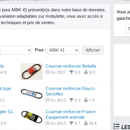
es pour
MBK 41
présent(e)s dans notre base de données.
Vous po
variation adaptables sur mobylette, vous avez accès à
gauche 
s techniques et prix de ventes.
Pour :
do
Courroie renforcée Bettella
44 €
En 2007
8.0
N.C.
i type
Courroie renforcée Dayco
Sectoflex
N.C.
En 2013
8.3
7 €
pler S1
Courroie renforcée France
Equipement aramide
19 €
En 2013
8.7
38 €
LE