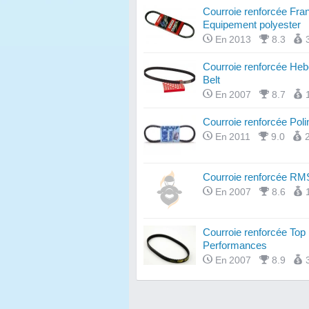
Courroie renforcée Fra
Equipement polyester
En 2013
8.3
Courroie renforcée He
Belt
En 2007
8.7
Courroie renforcée Polin
En 2011
9.0
Courroie renforcée R
En 2007
8.6
Courroie renforcée Top
Performances
En 2007
8.9