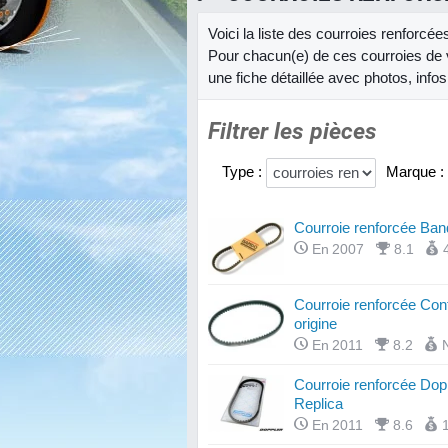
Voici la liste des courroies renforcé
Pour chacun(e) de ces courroies de 
une fiche détaillée avec photos, info
Filtrer les pièces
Type :
Marque :
Courroie renforcée Ban
En 2007
8.1
Courroie renforcée Cont
origine
En 2011
8.2
Courroie renforcée Dop
Replica
En 2011
8.6