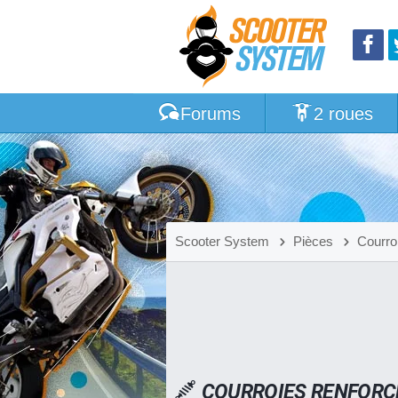
Forums
2 roues
Scooter System
Pièces
Courro
COURROIES RENFORC