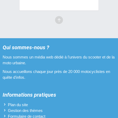
Cylindres 50 cm3 Airsal
4 pièces
Cylindres 50 cm3 Stage6
4 pièces
Cylindres 50 cm3 Top Performances
Qui sommes-nous ?
4 pièces
Nous sommes un média web dédié à l'univers du scooter et de la
Cylindres 50 cm3 Furytech
moto urbaine.
3 pièces
Nous accueillons chaque jour près de 20 000 motocyclistes en
quête d'infos.
Informations pratiques
Plan du site
Gestion des thèmes
Formulaire de contact