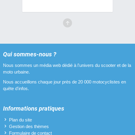
Vilebrequins Conti
3 pièces
Vilebrequins Barikit
3 pièces
Vilebrequins TNT
Qui sommes-nous ?
3 pièces
Nous sommes un média web dédié à l'univers du scooter et de la
Vilebrequins Doppler
moto urbaine.
3 pièces
Nous accueillons chaque jour près de 20 000 motocyclistes en
quête d'infos.
Informations pratiques
Plan du site
Gestion des thèmes
Formulaire de contact