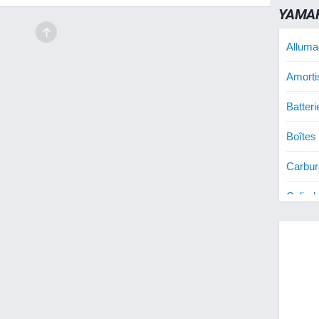
YAMAH
Alluma
Amorti
Batter
Boîtes
Carbur
Cylind
Cylind
Cylind
Disque
Disque