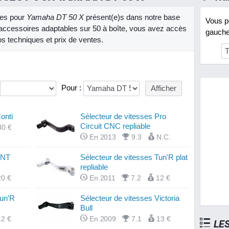
sses pour
Yamaha DT 50 X
présent(e)s dans notre base
Vous po
accessoires adaptables sur 50 à boîte, vous avez accès
gauche 
os techniques et prix de ventes.
Pour :
onti
Sélecteur de vitesses Pro
Circuit CNC repliable
30 €
En 2013
9.3
N.C.
TNT
Sélecteur de vitesses Tun'R plat
repliable
20 €
En 2011
7.2
12 €
Tun'R
Sélecteur de vitesses Victoria
Bull
12 €
En 2009
7.1
13 €
LE