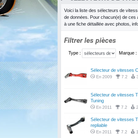
Voici la liste des sélecteurs de vite
de données. Pour chacun(e) de ces 
à une fiche détaillée avec photos, inf
Filtrer les pièces
Type :
Marque :
Sélecteur de vitesses C
En 2009
7.2
Sélecteur de vitesses 
Tuning
En 2011
7.2
Sélecteur de vitesses 
repliable
En 2011
7.2