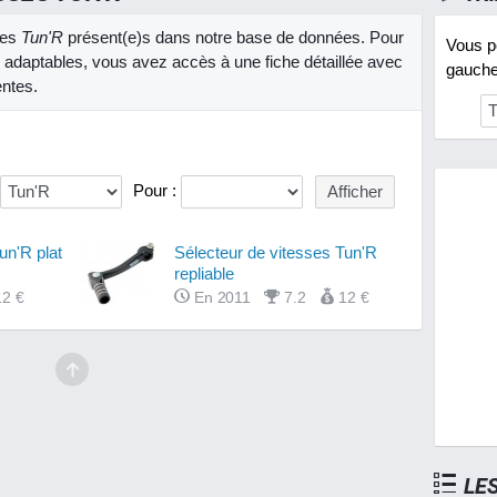
sses
Tun'R
présent(e)s dans notre base de données. Pour
Vous po
adaptables, vous avez accès à une fiche détaillée avec
gauche 
entes.
Pour :
un'R plat
Sélecteur de vitesses Tun'R
repliable
12 €
En 2011
7.2
12 €
LE