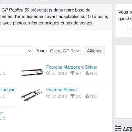
a GP Replica 50
présent(e)s dans notre base de
Vous po
tèmes d'amortissement avant adaptables sur 50 à boîte,
gauche 
e avec photos, infos techniques et prix de ventes.
Pour :
Fourche Marzocchi Shiver
N.C.
En 2013
9.4
N.C.
 origine
Fourche Showa
N.C.
En 2013
8.0
N.C.
ée
N.C.
LE