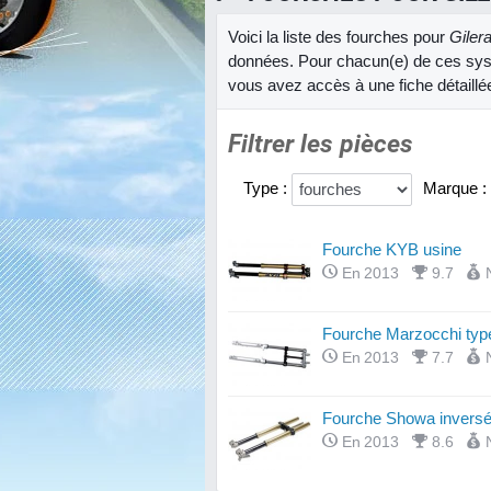
Voici la liste des fourches pour
Giler
données. Pour chacun(e) de ces sys
vous avez accès à une fiche détaillé
Filtrer les pièces
Type :
Marque :
Fourche KYB usine
En 2013
9.7
Fourche Marzocchi type
En 2013
7.7
Fourche Showa invers
En 2013
8.6