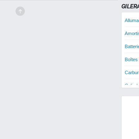
GILER
Alluma
Amorti
Batter
Boîtes
Carbur
Cylind
50
Cylind
50
Cylind
50