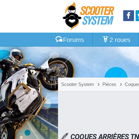
Forums
2 roues
Scooter System
Pièces
Coques
COQUES ARRIÈRES T