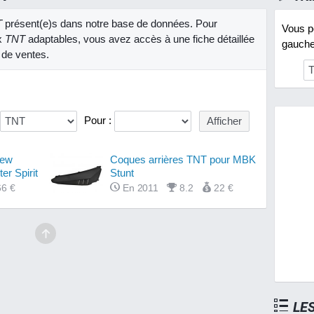
T
présent(e)s dans notre base de données. Pour
Vous po
x
TNT
adaptables, vous avez accès à une fiche détaillée
gauche 
 de ventes.
Pour :
New
Coques arrières TNT pour MBK
r Spirit
Stunt
66 €
En 2011
8.2
22 €
LE