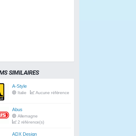
MS SIMILAIRES
A-Style
Italie
Aucune référence
Abus
Allemagne
2 référence(s)
ADX Design