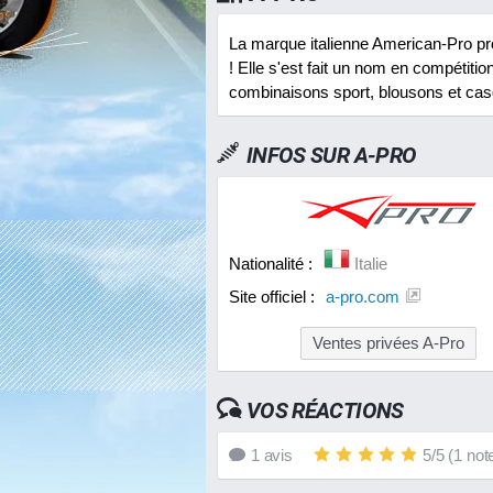
La marque italienne American-Pro p
! Elle s'est fait un nom en compétit
combinaisons sport, blousons et cas
INFOS SUR
A-PRO
Nationalité :
Italie
Site officiel :
a-pro.com
Ventes privées A-Pro
VOS RÉACTIONS
1
avis
5
/
5
(
1
not