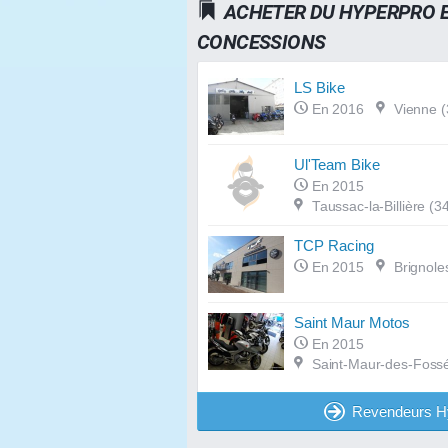
ACHETER DU HYPERPRO 
CONCESSIONS
LS Bike
En 2016
Vienne (
Ul'Team Bike
En 2015
Taussac-la-Billière (3
TCP Racing
En 2015
Brignole
Saint Maur Motos
En 2015
Saint-Maur-des-Fossé
Revendeurs H