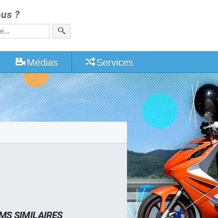
us ?
Médias
Services
MS SIMILAIRES