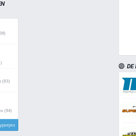
EN
38)
4)
DE
s (83)
s (94)
yperpro