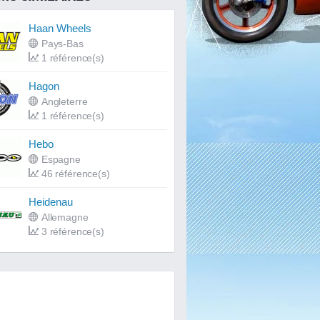
Haan Wheels
Pays-Bas
1 référence(s)
Hagon
Angleterre
1 référence(s)
Hebo
Espagne
46 référence(s)
Heidenau
Allemagne
3 référence(s)