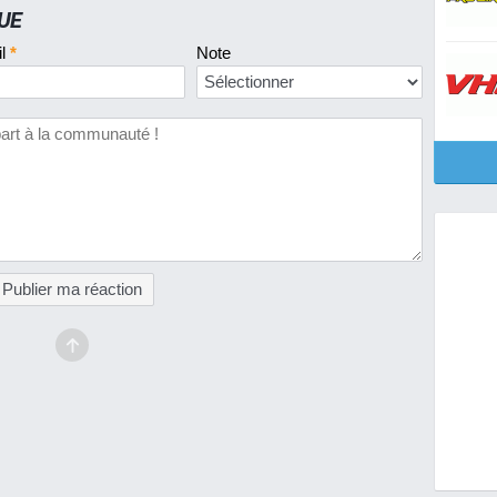
UE
il
*
Note
Publier ma réaction