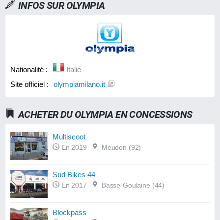
INFOS SUR
OLYMPIA
Nationalité :
Italie
Site officiel :
olympiamilano.it
ACHETER DU OLYMPIA EN CONCESSIONS
Multiscoot
En 2019
Meudon (92)
Sud Bikes 44
En 2017
Basse-Goulaine (44)
Blockpass