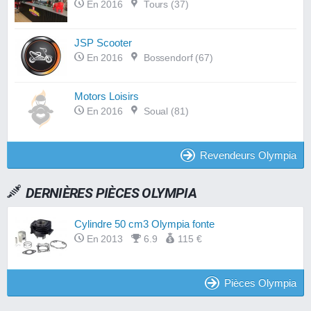
En 2016
Tours (37)
JSP Scooter
En 2016
Bossendorf (67)
Motors Loisirs
En 2016
Soual (81)
Revendeurs Olympia
DERNIÈRES PIÈCES OLYMPIA
Cylindre 50 cm3 Olympia fonte
En 2013
6.9
115 €
Pièces Olympia