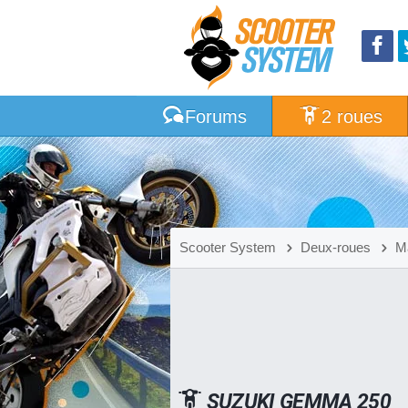
Forums
2 roues
Scooter System
Deux-roues
M
SUZUKI GEMMA 250