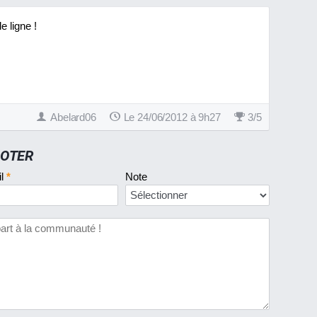
e ligne !
Abelard06
Le 24/06/2012 à 9h27
3
/
5
OOTER
il
*
Note