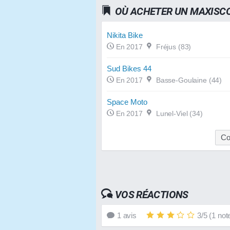
OÙ ACHETER UN MAXISCO
Nikita Bike
En 2017
Fréjus (83)
Sud Bikes 44
En 2017
Basse-Goulaine (44)
Space Moto
En 2017
Lunel-Viel (34)
Co
VOS RÉACTIONS
1
avis
3
/
5
(
1
not