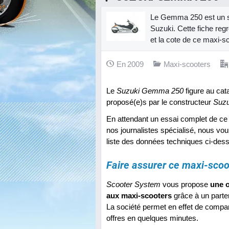
Le Gemma 250 est un sc
Suzuki. Cette fiche regr
et la cote de ce maxi-s
En 2009
Maxi-scooters
Le
Suzuki Gemma 250
figure au cat
proposé(e)s par le constructeur
Suzu
En attendant un essai complet de ce 
nos journalistes spécialisé, nous vou
liste des données techniques ci-des
Faire assurer ce maxi-scoo
Scooter System
vous propose
une o
aux maxi-scooters
grâce à un parten
La société permet en effet de compar
offres en quelques minutes.