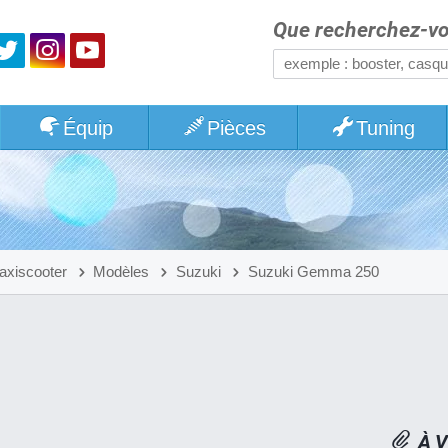
Que recherchez-vo
Équip
Pièces
Tuning
axiscooter
Modèles
Suzuki
Suzuki Gemma 250
À V