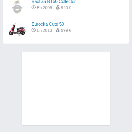
Baotian BT50 Collector
En 2009
990 €
Eurocka Cute 50
En 2013
999 €