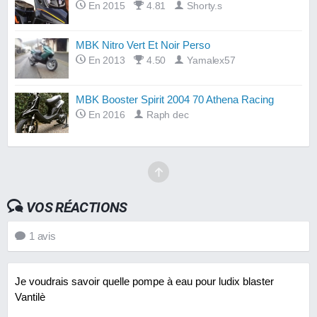
En 2015
4.81
Shorty.s
MBK Nitro Vert Et Noir Perso
En 2013
4.50
Yamalex57
MBK Booster Spirit 2004 70 Athena Racing
En 2016
Raph dec
VOS RÉACTIONS
1
avis
Je voudrais savoir quelle pompe à eau pour ludix blaster
Vantilè