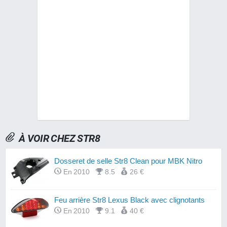
À VOIR CHEZ STR8
Dosseret de selle Str8 Clean pour MBK Nitro
En 2010
8.5
26 €
Feu arrière Str8 Lexus Black avec clignotants
En 2010
9.1
40 €