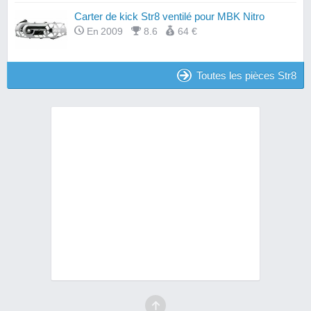
Carter de kick Str8 ventilé pour MBK Nitro
En 2009
8.6
64 €
Toutes les pièces Str8