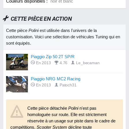
Couleurs disponibles :
noir et blanc
CETTE PIÈCE EN ACTION
Cette pièce
Polini
est utilisée dans l'univers de la
customisation. Voici une sélection de véhicules Tuning qui en
sont équipés.
Piaggio Zip 50 2T SP/R
En 2013
4.76
Le_becaman
Piaggio NRG MC2 Racing
En 2013
Patoch31
Cette pièce détachée
Polini
n'est pas
homologuée sur route. Elle est strictement
réservée à un usage sur piste dans le cadre de
compétitions.
Scooter System
décline toute