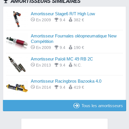
AMORTISSEURS SIMILAIRES
Amortisseur Stage6 R/T High Low
En 2009
9.4
382 €
Amortisseur Fournales oléopneumatique New
Compétition
En 2009
9.4
190 €
Amortisseur Païoli MC 49 RB 2C
En 2013
9.4
N.C.
Amortisseur Racingbros Bazooka 4.0
En 2014
9.4
419 €
Tous les amortisseurs