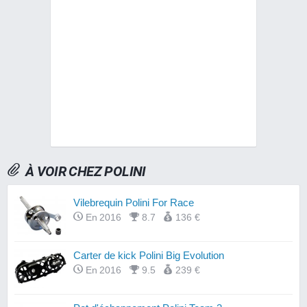
À VOIR CHEZ POLINI
Vilebrequin Polini For Race
En 2016
8.7
136 €
Carter de kick Polini Big Evolution
En 2016
9.5
239 €