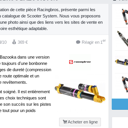
ntation de cette pièce Racingbros, présente parmi les
du catalogue de Scooter System. Nous vous proposons
 une photo ainsi que des liens vers les sites de vente en
oire esthétique adaptable.
er
3/10
369
€
Réagir en 1
 Bazooka dans une version
ose toujours d'une bonbonne
ages de dureté (compression
e route optimale et un
de revêtements.
t soigné. Il est entièrement
s choix techniques sont
ue son succès sur les pistes
e tout pour un poids
Acheter en ligne