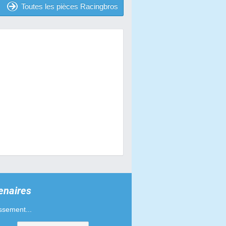
Toutes les pièces Racingbros
enaires
ssement...