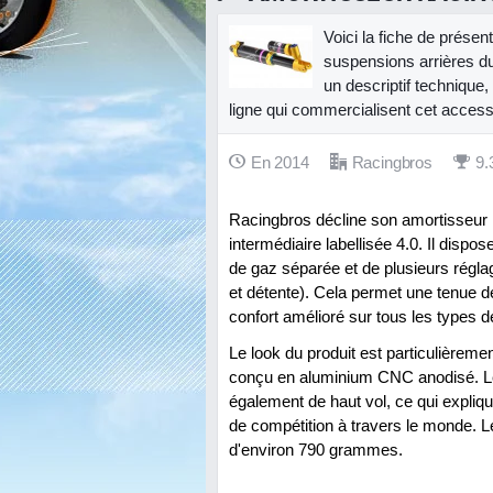
Voici la fiche de prése
suspensions arrières 
un descriptif technique,
ligne qui commercialisent cet access
En 2014
Racingbros
9.
Racingbros décline son amortisseur
intermédiaire labellisée 4.0. Il disp
de gaz séparée et de plusieurs régl
et détente). Cela permet une tenue d
confort amélioré sur tous les types 
Le look du produit est particulièremen
conçu en aluminium CNC anodisé. Le
également de haut vol, ce qui expliq
de compétition à travers le monde. L
d'environ 790 grammes.