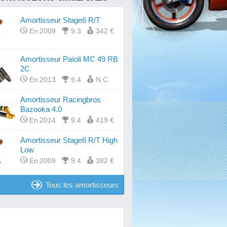
Amortisseur Stage6 R/T
En 2009
9.3
342 €
Amortisseur Païoli MC 49 RB
2C
En 2013
9.4
N.C.
Amortisseur Racingbros
Bazooka 4.0
En 2014
9.4
419 €
Amortisseur Stage6 R/T High
Low
En 2009
9.4
382 €
Tous les amortisseurs