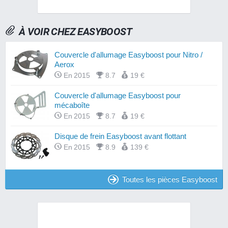
À VOIR CHEZ EASYBOOST
Couvercle d'allumage Easyboost pour Nitro /
Aerox
En 2015
8.7
19 €
Couvercle d'allumage Easyboost pour
mécaboîte
En 2015
8.7
19 €
Disque de frein Easyboost avant flottant
En 2015
8.9
139 €
Toutes les pièces Easyboost