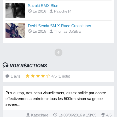
Suzuki RMX Blue
En 2016
Patoche14
Derbi Senda SM X-Race Cross'stars
En 2015
Thomas DaSilva
VOS RÉACTIONS
1
avis
4
/
5
(
1
note)
Prix au top, tres beau visuellement, assez solide par contre
effectivement a entretenir tous les 500km sinon sa grippe
severe....
Katochare
Le 03/06/2016 à 15h09
4
/
5