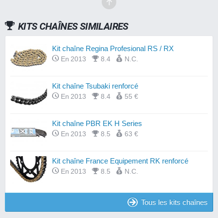
KITS CHAÎNES SIMILAIRES
Kit chaîne Regina Profesional RS / RX
En 2013
8.4
N.C.
Kit chaîne Tsubaki renforcé
En 2013
8.4
55 €
Kit chaîne PBR EK H Series
En 2013
8.5
63 €
Kit chaîne France Equipement RK renforcé
En 2013
8.5
N.C.
Tous les kits chaînes