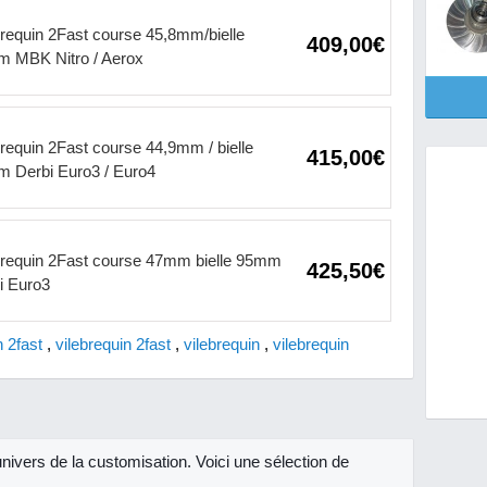
brequin 2Fast course 45,8mm/bielle
409,00€
 MBK Nitro / Aerox
brequin 2Fast course 44,9mm / bielle
415,00€
 Derbi Euro3 / Euro4
brequin 2Fast course 47mm bielle 95mm
425,50€
i Euro3
n 2fast
,
vilebrequin 2fast
,
vilebrequin
,
vilebrequin
'univers de la customisation. Voici une sélection de
.