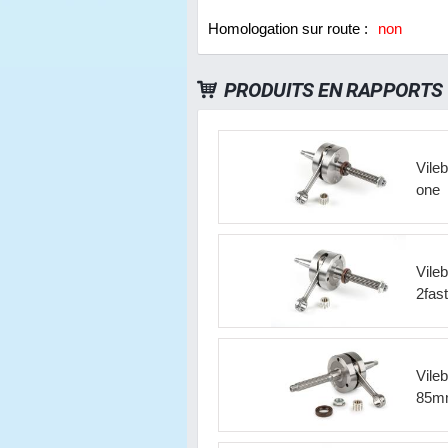
Homologation sur route :
non
PRODUITS EN RAPPORTS
Vile
one
Vile
2fas
Vile
85mm