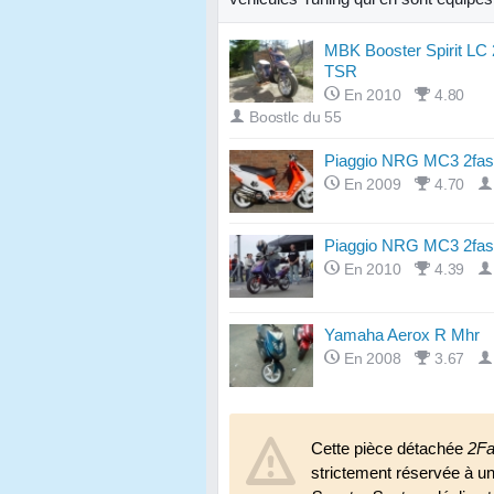
MBK Booster Spirit LC 
TSR
En 2010
4.80
Boostlc du 55
Piaggio NRG MC3 2fas
En 2009
4.70
Piaggio NRG MC3 2fas
En 2010
4.39
Yamaha Aerox R Mhr
En 2008
3.67
Cette pièce détachée
2Fa
strictement réservée à un