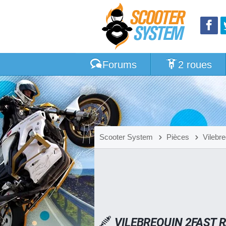
Forums
2 roues
Scooter System
Pièces
Vilebr
VILEBREQUIN 2FAST 