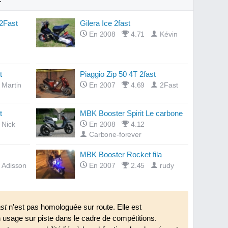
2Fast
Gilera Ice 2fast
En 2008
4.71
Kévin
t
Piaggio Zip 50 4T 2fast
Martin
En 2007
4.69
2Fast
t
MBK Booster Spirit Le carbone
Nick
En 2008
4.12
Carbone-forever
MBK Booster Rocket fila
Adisson
En 2007
2.45
rudy
st
n'est pas homologuée sur route. Elle est
 usage sur piste dans le cadre de compétitions.