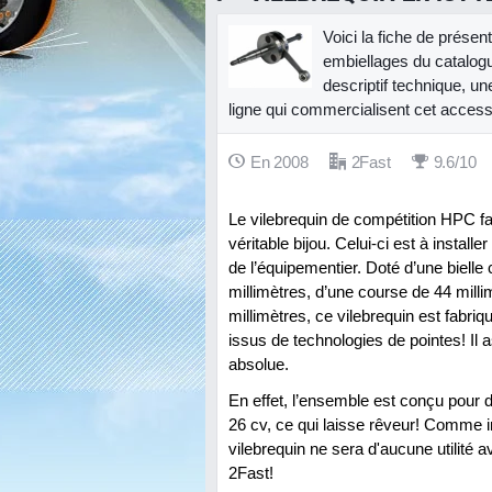
Voici la fiche de présen
embiellages du catalo
descriptif technique, un
ligne qui commercialisent cet access
En 2008
2Fast
9.6/10
Le vilebrequin de compétition HPC fa
véritable bijou. Celui-ci est à install
de l’équipementier. Doté d’une bielle
millimètres, d’une course de 44 milli
millimètres, ce vilebrequin est fabri
issus de technologies de pointes! Il 
absolue.
En effet, l’ensemble est conçu pour
26 cv, ce qui laisse rêveur! Comme
vilebrequin ne sera d'aucune utilité a
2Fast!