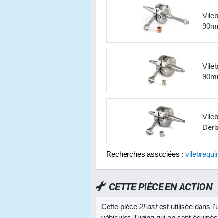
Vile
90mm
Vile
90mm
Vile
Derb
Recherches associées :
vilebrequi
CETTE PIÈCE EN ACTION
Cette pièce
2Fast
est utilisée dans l
véhicules Tuning qui en sont équipés