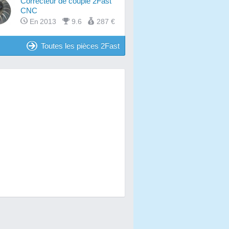
Correcteur de couple 2Fast
CNC
En 2013
9.6
287 €
Toutes les pièces 2Fast