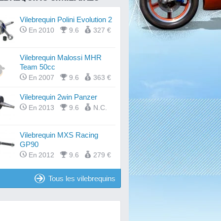
Vilebrequin Polini Evolution 2
En 2010
9.6
327 €
Vilebrequin Malossi MHR
Team 50cc
En 2007
9.6
363 €
Vilebrequin 2win Panzer
En 2013
9.6
N.C.
Vilebrequin MXS Racing
GP90
En 2012
9.6
279 €
Tous les vilebrequins