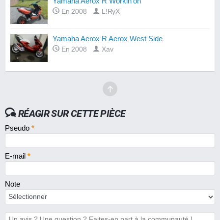
Yamaha Aerox R Workin'on
En 2008
L!RyX
Yamaha Aerox R Aerox West Side
En 2008
Xav
RÉAGIR SUR CETTE PIÈCE
Pseudo
*
E-mail
*
Note