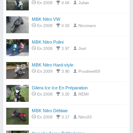
En 2008
4.04
Julian
MBK Nitro VW
En 2008
4.03
Nicomars
MBK Nitro Polini
En 2008
3.97
Joel
MBK Nitro Hard-style
En 2009
3.90
Prostreet69
Gilera Ice Ice En Préparation
En 2008
3.20
REMI
MBK Nitro Déblaie
En 2008
3.17
Nitro33