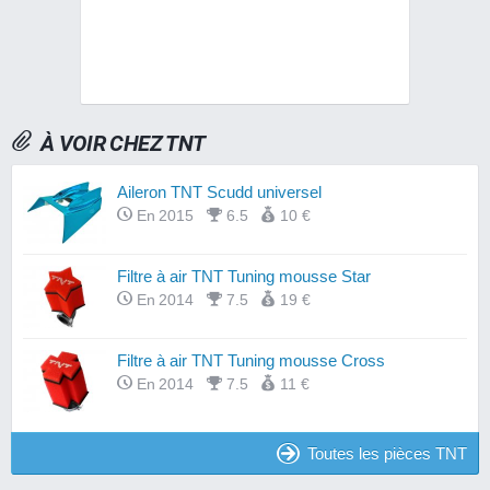
À VOIR CHEZ TNT
Aileron TNT Scudd universel
En 2015
6.5
10 €
Filtre à air TNT Tuning mousse Star
En 2014
7.5
19 €
Filtre à air TNT Tuning mousse Cross
En 2014
7.5
11 €
Toutes les pièces TNT