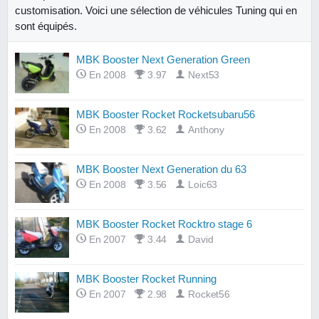
customisation. Voici une sélection de véhicules Tuning qui en
sont équipés.
MBK Booster Next Generation Green
En 2008
3.97
Next53
MBK Booster Rocket Rocketsubaru56
En 2008
3.62
Anthony
MBK Booster Next Generation du 63
En 2008
3.56
Loic63
MBK Booster Rocket Rocktro stage 6
En 2007
3.44
David
MBK Booster Rocket Running
En 2007
2.98
Rocket56