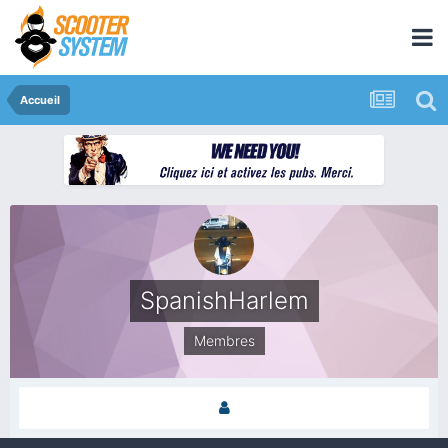
Accueil
SpanishHarlem
Membres