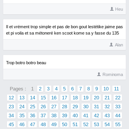
Heu
Il et vrément trop simple et pas de bon gout lestétike jaime pas
et pi voila et sa métoneré ken scoot kome sa y fasse du 135
Alan
Trop botro botro beau
Rominoma
Pages :
1
2
3
4
5
6
7
8
9
10
11
12
13
14
15
16
17
18
19
20
21
22
23
24
25
26
27
28
29
30
31
32
33
34
35
36
37
38
39
40
41
42
43
44
45
46
47
48
49
50
51
52
53
54
55