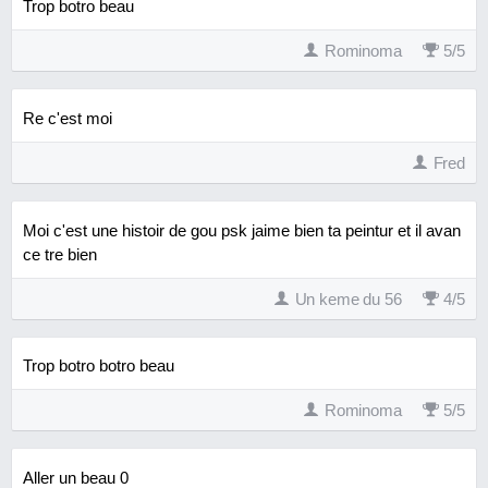
Trop botro beau
Rominoma
5
/
5
Re c'est moi
Fred
Moi c'est une histoir de gou psk jaime bien ta peintur et il avan
ce tre bien
Un keme du 56
4
/
5
Trop botro botro beau
Rominoma
5
/
5
Aller un beau 0