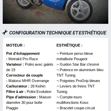
CONFIGURATION TECHNIQUE ET ESTHÉTIQUE
MOTEUR :
ESTHÉTIQUE :
Pot d'échappement
¬ Peinture perso bleue
:
Metrakit Pro Race
métallisée Peugeot
Variateur :
Polini avec galets
¬ Guidon Star Bar chromé
de 19
¬ Potence en aluminium bleu
Correcteur de couple
TNT Tuning
:
Malossi MHR Overrange
¬ Poignées ProGrip bleues
Carburateur :
28 Keihin
¬ Leviers de freins TNT
Filtre à air :
Polini Evolution
Tuning
Pipe d'admission :
Maison
¬ Compte-tours
diamètre 30 pour boîte
multifonctions Koso
Piaggio
¬ Bracelet coupe-circuit