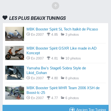
LES PLUS BEAUX TUNINGS
MBK Booster Spirit SL Tech Italkit de Picaso
En 2007
4.85
3 photos
MBK Booster Spirit GSXR Like made in AD
Koncept
En 2007
4.81
10 photos
Yamaha Bw's Stage6 Sobra Style de
Likid_Gohan
En 2007
4.80
8 photos
MBK Booster Spirit MHR Team 2006 XSH de
Boost-lc-25
En 2007
4.77
6 photos
Ancien Top Tuning