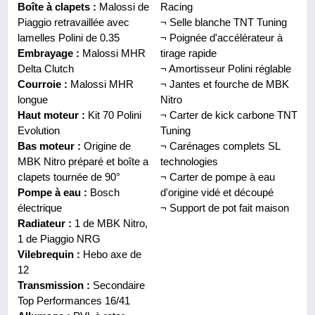
Boîte à clapets :
Malossi de
Racing
Piaggio retravaillée avec
¬ Selle blanche TNT Tuning
lamelles Polini de 0.35
¬ Poignée d'accélérateur à
Embrayage :
Malossi MHR
tirage rapide
Delta Clutch
¬ Amortisseur Polini réglable
Courroie :
Malossi MHR
¬ Jantes et fourche de MBK
longue
Nitro
Haut moteur :
Kit 70 Polini
¬ Carter de kick carbone TNT
Evolution
Tuning
Bas moteur :
Origine de
¬ Carénages complets SL
MBK Nitro préparé et boîte a
technologies
clapets tournée de 90°
¬ Carter de pompe à eau
Pompe à eau :
Bosch
d'origine vidé et découpé
électrique
¬ Support de pot fait maison
Radiateur :
1 de MBK Nitro,
1 de Piaggio NRG
Vilebrequin :
Hebo axe de
12
Transmission :
Secondaire
Top Performances 16/41