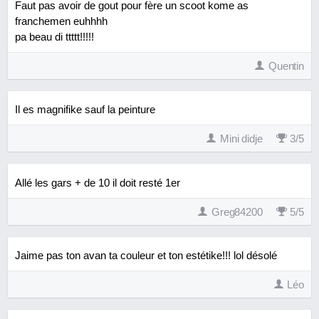
Faut pas avoir de gout pour fère un scoot kome as
franchemen euhhhh
pa beau di ttttt!!!!!
Quentin
Il es magnifike sauf la peinture
Mini didje
3
/
5
Allé les gars + de 10 il doit resté 1er
Greg84200
5
/
5
Jaime pas ton avan ta couleur et ton estétike!!! lol désolé
Léo