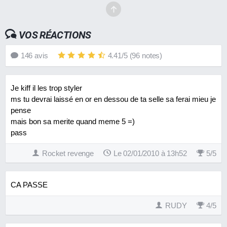
VOS RÉACTIONS
146
avis
4.41
/
5
(
96
notes)
Je kiff il les trop styler
ms tu devrai laissé en or en dessou de ta selle sa ferai mieu je
pense
mais bon sa merite quand meme 5 =)
pass
Rocket revenge
Le 02/01/2010 à 13h52
5
/
5
CA PASSE
RUDY
4
/
5