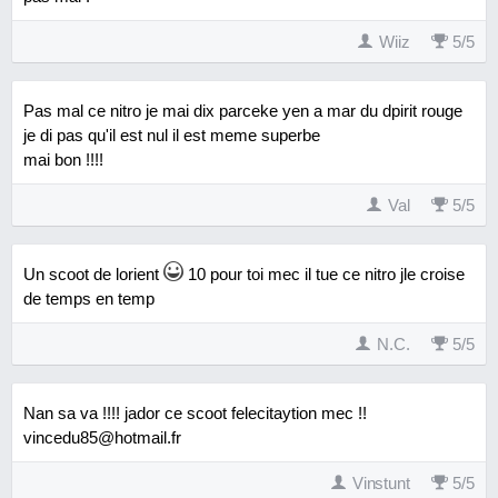
Wiiz
5
/
5
Pas mal ce nitro je mai dix parceke yen a mar du dpirit rouge
je di pas qu'il est nul il est meme superbe
mai bon !!!!
Val
5
/
5
Un scoot de lorient
10 pour toi mec il tue ce nitro jle croise
de temps en temp
N.C.
5
/
5
Nan sa va !!!! jador ce scoot felecitaytion mec !!
vincedu85@hotmail.fr
Vinstunt
5
/
5