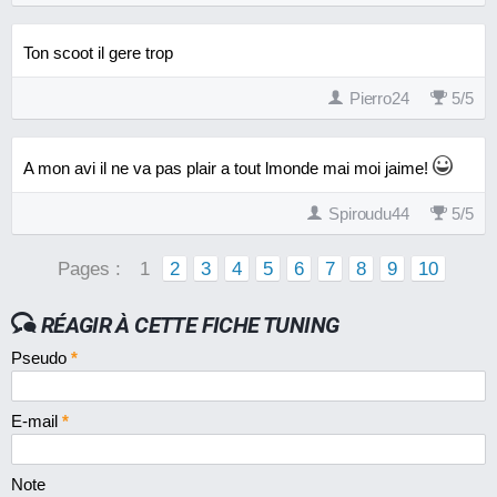
Ton scoot il gere trop
Pierro24
5
/
5
A mon avi il ne va pas plair a tout lmonde mai moi jaime!
Spiroudu44
5
/
5
Pages :
1
2
3
4
5
6
7
8
9
10
RÉAGIR À CETTE FICHE TUNING
Pseudo
*
E-mail
*
Note