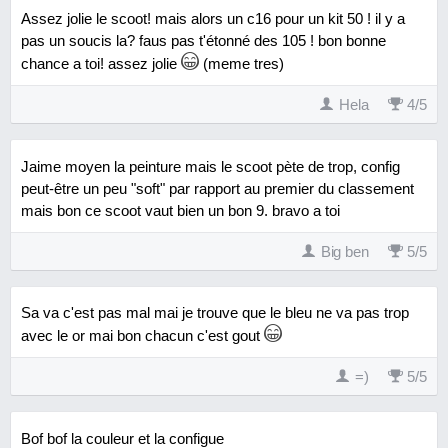
Assez jolie le scoot! mais alors un c16 pour un kit 50 ! il y a
pas un soucis la? faus pas t'étonné des 105 ! bon bonne
chance a toi! assez jolie
(meme tres)
Hela
4
/
5
Jaime moyen la peinture mais le scoot pète de trop, config
peut-être un peu "soft" par rapport au premier du classement
mais bon ce scoot vaut bien un bon 9. bravo a toi
Big ben
5
/
5
Sa va c'est pas mal mai je trouve que le bleu ne va pas trop
avec le or mai bon chacun c'est gout
=)
5
/
5
Bof bof la couleur et la configue