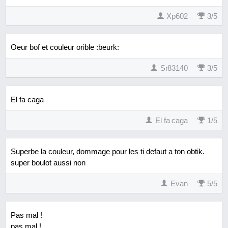
Xp602
3
/
5
Oeur bof et couleur orible :beurk:
Sr83140
3
/
5
El fa caga
El fa caga
1
/
5
Superbe la couleur, dommage pour les ti defaut a ton obtik.
super boulot aussi non
Evan
5
/
5
Pas mal !
pas mal !