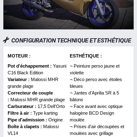
CONFIGURATION TECHNIQUE ET ESTHÉTIQUE
MOTEUR :
ESTHÉTIQUE :
Pot d'échappement :
Yasuni
¬ Peinture perso jaune et
C16 Black Edition
violette
Variateur :
Malossi MHR
¬ Déco perso avec étoiles
grande plage
bleues
Correcteur de couple
¬ Jantes d'Aprilia SR à 5
:
Malossi MHR grande plage
bâtons
Carburateur :
17,5 Dell'Orto
¬ Face avant avec optique
Filtre à air :
Type karting
halogène BCD Design
Pipe d'admission :
Origine
moulée
Boîte à clapets :
Malossi
¬ Prises d'air découpées et
VL14
moulées avec grillage