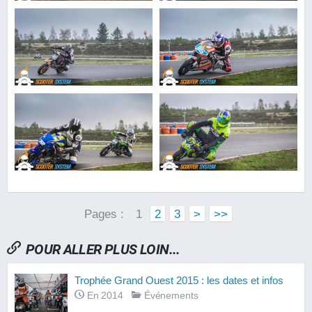
Pages :
1
2
3
>
>>
POUR ALLER PLUS LOIN...
Trophée Grand Ouest 2015 : les dates et infos
En 2014
Événements