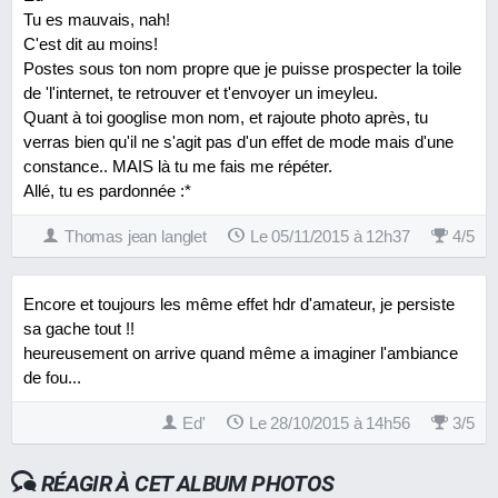
Tu es mauvais, nah!
C'est dit au moins!
Postes sous ton nom propre que je puisse prospecter la toile
de 'l'internet, te retrouver et t'envoyer un imeyleu.
Quant à toi googlise mon nom, et rajoute photo après, tu
verras bien qu'il ne s'agit pas d'un effet de mode mais d'une
constance.. MAIS là tu me fais me répéter.
Allé, tu es pardonnée :*
Thomas jean langlet
Le 05/11/2015 à 12h37
4
/
5
Encore et toujours les même effet hdr d'amateur, je persiste
sa gache tout !!
heureusement on arrive quand même a imaginer l'ambiance
de fou...
Ed'
Le 28/10/2015 à 14h56
3
/
5
RÉAGIR À CET ALBUM PHOTOS