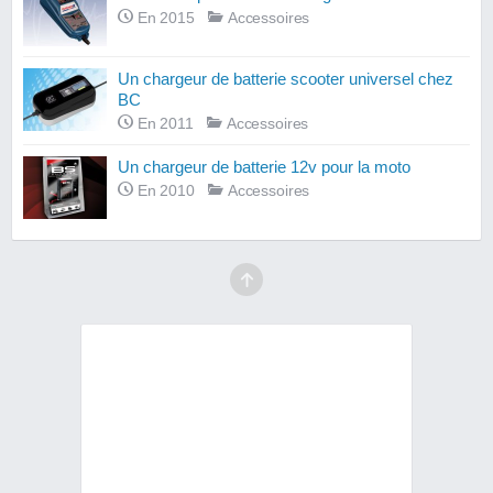
En 2015
Accessoires
Un chargeur de batterie scooter universel chez
BC
En 2011
Accessoires
Un chargeur de batterie 12v pour la moto
En 2010
Accessoires