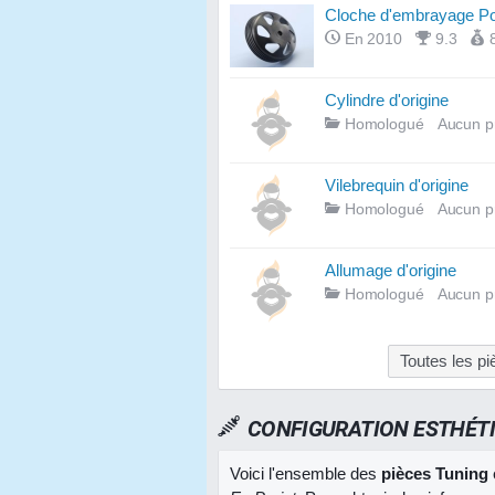
Cloche d'embrayage Pol
En 2010
9.3
Cylindre d'origine
Homologué
Aucun p
Vilebrequin d'origine
Homologué
Aucun p
Allumage d'origine
Homologué
Aucun p
Toutes les pi
CONFIGURATION ESTHÉT
Voici l'ensemble des
pièces Tuning