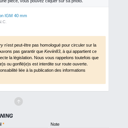
r une pièce, vous pouvez cliquer sur sa photo.
ion IGM 40 mm
N.C.
ry
n'est peut-être pas homologué pour circuler sur la
ouvons pas garantir que
Keviin83
, à qui appartient ce
pecte la législation. Nous vous rappelons toutefois que
(e)s ou gonflé(e)s est interdite sur route ouverte.
nsabilité liée à la publication des informations
UNING
il
*
Note