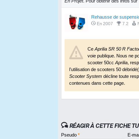
En Projet
. Pour obtenir des infos su
Rehausse de suspens
En 2007
7.2
Ce
Aprilia SR 50 R Facto
voie publique. Nous ne p
scooter 50cc
Aprilia
, res
l'utilisation de scooters 50 débridé
Scooter System
décline toute respo
contenues dans cette page.
RÉAGIR À CETTE FICHE T
Pseudo
*
E-ma