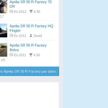
Aprilia SR 50 R Factory 70
DR
En 2012
4.50
-17
Aprilia SR 50 R Factory HQ
Fingter
En 2011
David
Aprilia SR 50 R Factory
Belva
En 2011
4.50
i yO
es Aprilia SR 50 R Factory par dates