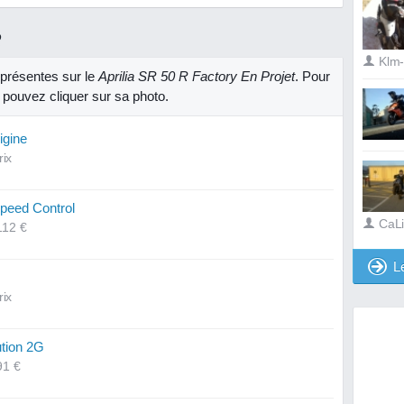
R
Klm
présentes sur le
Aprilia SR 50 R Factory En Projet
. Pour
 pouvez cliquer sur sa photo.
igine
rix
Speed Control
CaL
112 €
L
rix
tion 2G
91 €