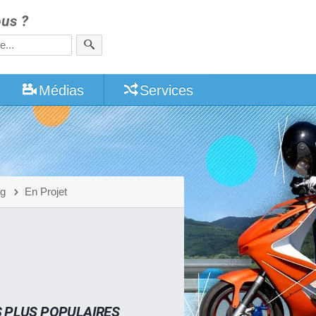
us ?
Médias
Services
ng
En Projet
S PLUS POPULAIRES