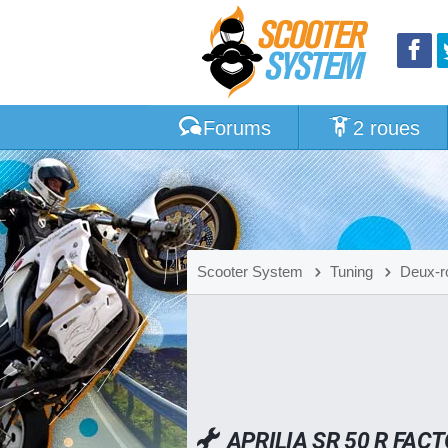
Forums
2 roues
Scooter System
Tuning
Deux-r
APRILIA SR 50 R FAC