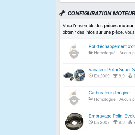
CONFIGURATION MOTEU
Voici l'ensemble des
pièces moteur
obtenir des infos sur une pièce, vous
Pot d'échappement d'or
Homologué
Aucun p
Variateur Polini Super 
En 2009
8.9
Carburateur d'origine
Homologué
Aucun p
Embrayage Polini Evolu
En 2007
9.3