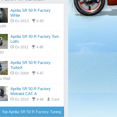
Aprilia SR 50 R Factory
White
En 2013
4.83
aSR
Aprilia SR 50 R Factory Tom
Lüthi
En 2011
4.80
i93
Aprilia SR 50 R Factory
TurbeX
En 2009
4.67
u Vlad
Aprilia SR 50 R Factory
Metrakit CAT. A
En 2010
4.64
Cant
Top Aprilia SR 50 R Factory Tuning