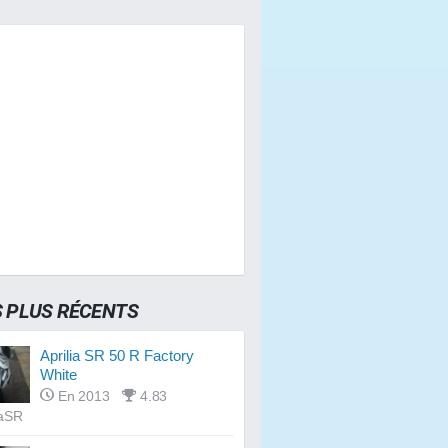
S PLUS RÉCENTS
Aprilia SR 50 R Factory
White
En 2013
4.83
aSR