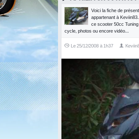
Voici la fiche de présen
appartenant à Keviin83.
ce scooter 50cc Tuning :
cycle, photos ou encore vidéo...
Le 25/12/2008 à 1h37
Keviin